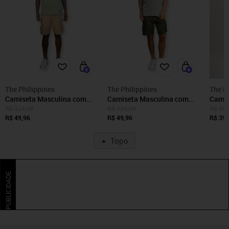
The Philippines
The Philippines
The P
Camiseta Masculina com
Camiseta Masculina com
Camis
Mangas Curtas The
Mangas Curtas The
The P
R$ 124,90
R$ 124,90
R$ 99,
Philippines Verde
R$ 49,96
Philippines Cinza
R$ 49,96
R$ 39,
Topo
PUBLICIDADE