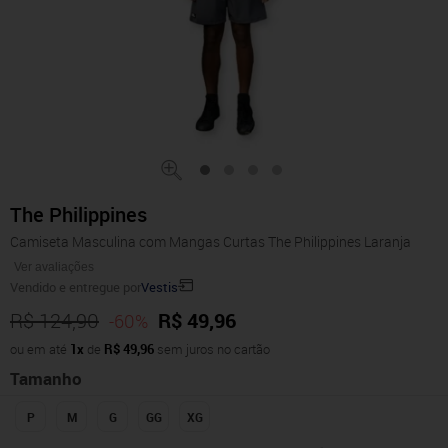
The Philippines
Camiseta Masculina com Mangas Curtas The Philippines Laranja
Ver avaliações
Vendido e entregue por
Vestis
R$ 124,90
R$ 49,96
-60%
ou em até
1x
de
R$ 49,96
sem juros no cartão
Tamanho
P
M
G
GG
XG