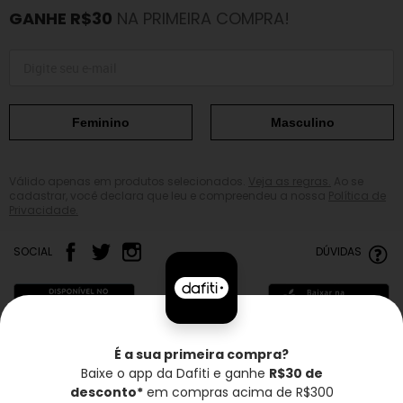
GANHE R$30
NA PRIMEIRA COMPRA!
Feminino
Masculino
Válido apenas em produtos selecionados.
Veja as regras.
Ao se
cadastrar, você declara que leu e compreendeu a nossa
Política de
Privacidade.
SOCIAL
DÚVIDAS
É a sua primeira compra?
Baixe o app da Dafiti e ganhe
R$30 de
Frete grátis*
Troca grátis
Entrega rápida
desconto*
em compras acima de R$300