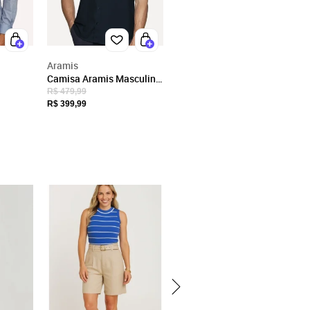
Aramis
Camisa Aramis Masculina
perfine
Manga Curta Slim Oxford
R$ 479,99
Azul
Planalto Azul Escuro
R$ 399,99