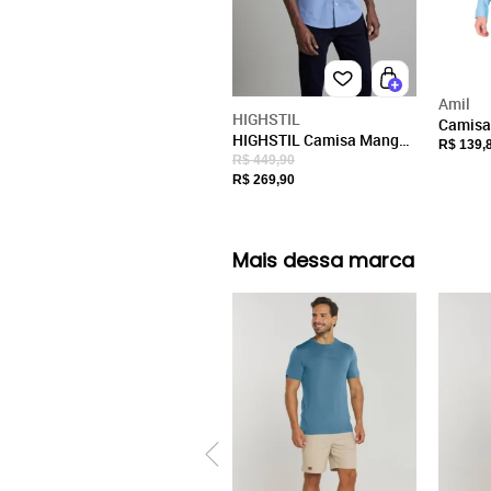
Amil
HIGHSTIL
Camisa
HIGHSTIL Camisa Manga
Comfor
R$ 139,
Curta Slim Fit Listrada -
R$ 449,90
Azul
Azul Médio
R$ 269,90
Mais dessa marca