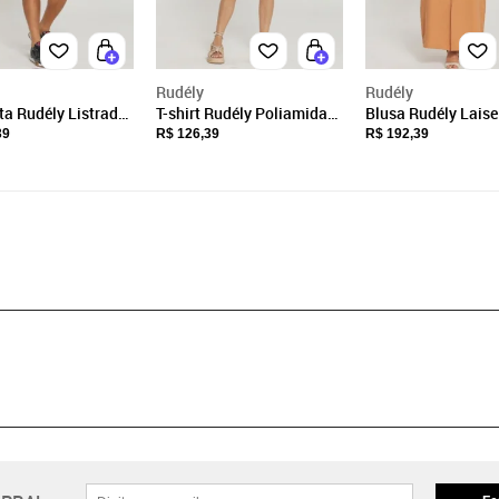
Rudély
Rudély
a Rudély Listrada
T-shirt Rudély Poliamida
Blusa Rudély Laise
arinho
Azul
39
R$ 126,39
R$ 192,39