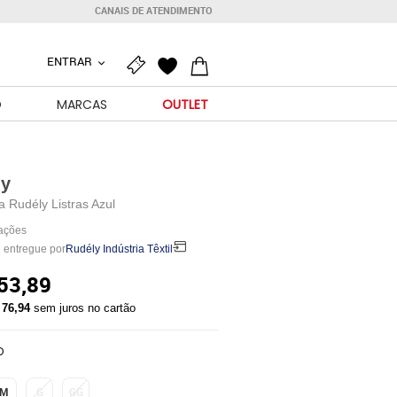
CANAIS DE ATENDIMENTO
ENTRAR
O
MARCAS
OUTLET
ly
 Rudély Listras Azul
iações
 entregue por
Rudély Indústria Têxtil
53,89
 76,94
sem juros no cartão
O
M
G
GG