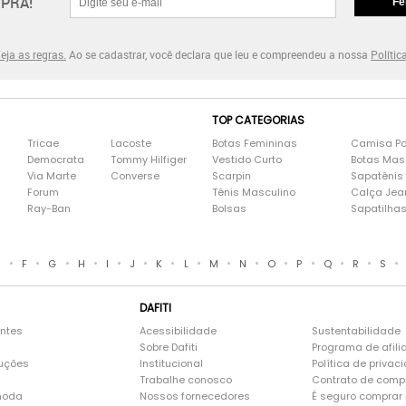
PRA!
Fe
eja as regras.
Ao se cadastrar, você declara que leu e compreendeu a nossa
Polític
TOP CATEGORIAS
Tricae
Lacoste
Botas Femininas
Camisa Po
Democrata
Tommy Hilfiger
Vestido Curto
Botas Mas
Via Marte
Converse
Scarpin
Sapatênis
Forum
Tênis Masculino
Calça Jea
Ray-Ban
Bolsas
Sapatilha
•
•
•
•
•
•
•
•
•
•
•
•
•
•
•
E
F
G
H
I
J
K
L
M
N
O
P
Q
R
S
DAFITI
entes
Acessibilidade
Sustentabilidade
Sobre Dafiti
Programa de afili
luções
Institucional
Política de privac
Trabalhe conosco
Contrato de comp
moda
Nossos fornecedores
É seguro comprar n