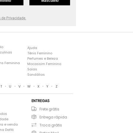
minino
Masculino
a de Privacidade.
lo
Ajuda
culinas
Tênis Feminino
Perfumes e Beleza
ns Feminina
Mocassim Feminino
s
Saias
Sandálias
•
•
•
•
•
•
T
U
V
W
X
Y
Z
ENTREGAS
Frete grátis
ados
Entrega rápida
idade
ra e venda
Troca grátis
a Dafiti