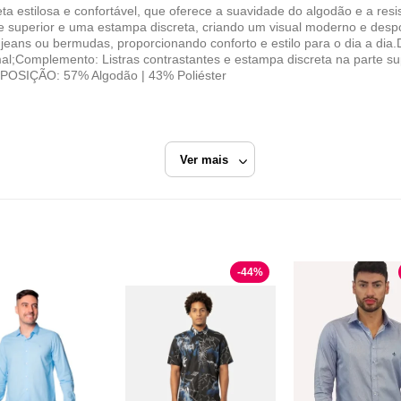
ilosa e confortável, que oferece a suavidade do algodão e a resistê
rte superior e uma estampa discreta, criando um visual moderno e desp
 jeans ou bermudas, proporcionando conforto e estilo para o dia a 
l;Complemento: Listras contrastantes e estampa discreta na parte su
POSIÇÃO: 57% Algodão | 43% Poliéster
Ver mais
Azul
Camisa Manga Curta
-
44
%
Rudély Indústria Têxtil
Razão Social
RUDELY INDUSTRIA TEXTIL LTDA