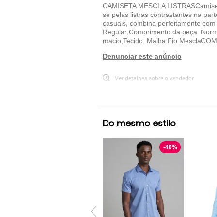
CAMISETA MESCLA LISTRASCamiseta est
se pelas listras contrastantes na pa
casuais, combina perfeitamente com
Regular;Comprimento da peça: Norma
macio;Tecido: Malha Fio MesclaCOM
Denunciar este anúncio
Ver detalhes sobre o vendedor
VER MAIS
Rudély
Camisa Manga Curta Rudély
Do mesmo estilo
-
40
%