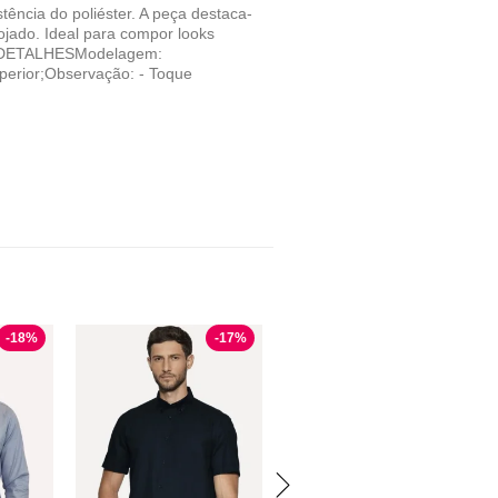
ncia do poliéster. A peça destaca-
ojado. Ideal para compor looks
dia.DETALHESModelagem:
perior;Observação: - Toque
-
18
%
-
17
%