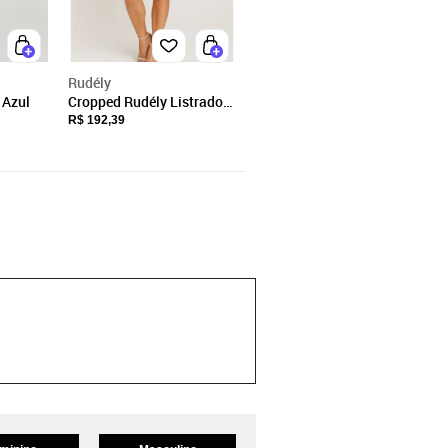
Rudély
 Azul
Cropped Rudély Listrado
Azul
R$ 192,39