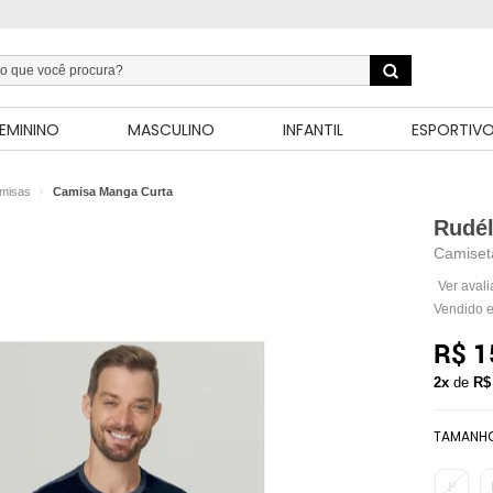
EMININO
MASCULINO
INFANTIL
ESPORTIV
misas
Camisa Manga Curta
Rudé
Camiseta
Ver aval
Vendido e
R$ 1
2x
de
R$
TAMANH
P