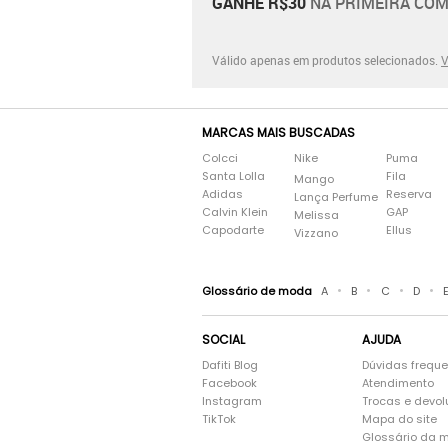
GANHE R$30
NA PRIMEIRA COM
Válido apenas em produtos selecionados.
V
MARCAS MAIS BUSCADAS
Colcci
Nike
Puma
Santa Lolla
Fila
Mango
Adidas
Reserva
Lança Perfume
Calvin Klein
GAP
Melissa
Capodarte
Ellus
Vizzano
•
•
•
•
Glossário de moda
A
B
C
D
SOCIAL
AJUDA
Dafiti Blog
Dúvidas frequ
Facebook
Atendimento
Instagram
Trocas e devo
TikTok
Mapa do site
Glossário da 