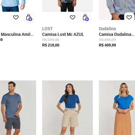
CNPJ
00.370.076/0001-09
Endereço
R SAGRADA FAMILIA, 351
LOST
Dudalina
 Masculina Amil
Camisa Lost Mc AZUL
Camisa Dudalina
Maravilha, SC/
t Next Algodão
Masculina Slim Su
89
R$ 389,40
R$ 499,99
CEP: 89874-000
Cotton Mini Print 
R$ 218,06
R$ 409,99
Fechar
Claro