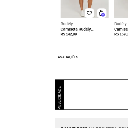
Rudély
Rudély
Camiseta Rudély
Camiset
Viscolycra Azul
Azul M
R$ 142,89
R$ 159,
AVALIAÇÕES
PUBLICIDADE