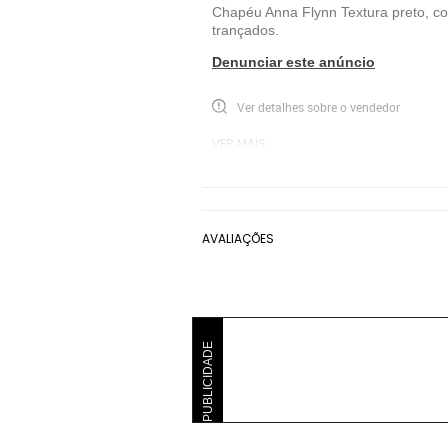
Chapéu Anna Flynn Textura preto, co
trançados.
Denunciar este anúncio
Ver detalhes sobre o vendedor
VER MAIS
Anna Flynn
Chapéus Anna Flynn
P
AVALIAÇÕES
PUBLICIDADE