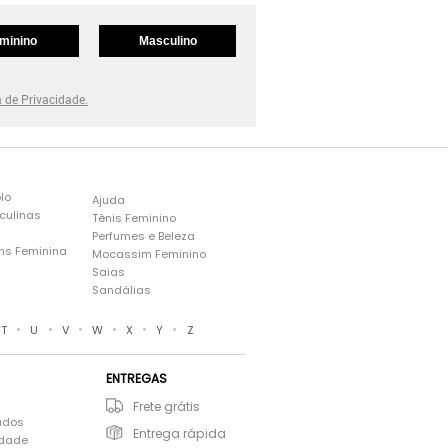
minino
Masculino
a de Privacidade.
lo
Ajuda
culinas
Tênis Feminino
Perfumes e Beleza
ns Feminina
Mocassim Feminino
s
Saias
Sandálias
•
•
•
•
•
•
T
U
V
W
X
Y
Z
ENTREGAS
Frete grátis
ados
Entrega rápida
idade