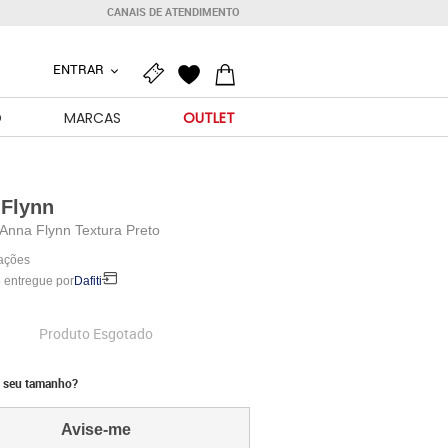
CANAIS DE ATENDIMENTO
ENTRAR
O
MARCAS
OUTLET
Flynn
Anna Flynn Textura Preto
iações
 entregue por
Dafiti
Produto Esgotado
 seu tamanho?
Avise-me