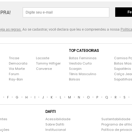
PRA!
Fe
eja as regras.
Ao se cadastrar, você declara que leu e compreendeu a nossa
Polític
TOP CATEGORIAS
Tricae
Lacoste
Botas Femininas
Camisa Po
Democrata
Tommy Hilfiger
Vestido Curto
Botas Mas
Via Marte
Converse
Scarpin
Sapatênis
Forum
Tênis Masculino
Calça Jea
Ray-Ban
Bolsas
Sapatilha
•
•
•
•
•
•
•
•
•
•
•
•
•
•
•
E
F
G
H
I
J
K
L
M
N
O
P
Q
R
S
DAFITI
entes
Acessibilidade
Sustentabilidade
Sobre Dafiti
Programa de afili
luções
Institucional
Política de privac