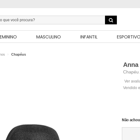
EMININO
MASCULINO
INFANTIL
ESPORTIV
inos
Chapéus
Anna 
Chapéu 
Ver aval
Vendido e
Não achou