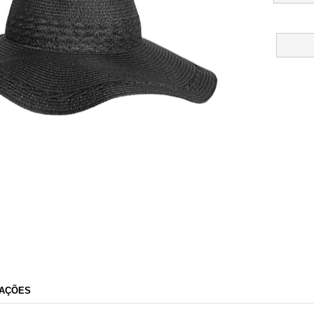
Dafiti
AÇÕES
Razão Social