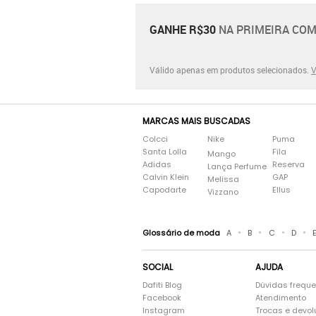
GANHE R$30
NA PRIMEIRA COM
Válido apenas em produtos selecionados.
V
MARCAS MAIS BUSCADAS
Colcci
Nike
Puma
Santa Lolla
Fila
Mango
Adidas
Reserva
Lança Perfume
Calvin Klein
GAP
Melissa
Capodarte
Ellus
Vizzano
•
•
•
•
Glossário de moda
A
B
C
D
SOCIAL
AJUDA
Dafiti Blog
Dúvidas frequ
Facebook
Atendimento
Instagram
Trocas e devo