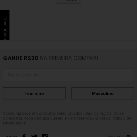
PUBLICIDADE
GANHE R$30
NA PRIMEIRA COMPRA!
Feminino
Masculino
Válido apenas em produtos selecionados.
Veja as regras.
Ao se
cadastrar, você declara que leu e compreendeu a nossa
Política de
Privacidade.