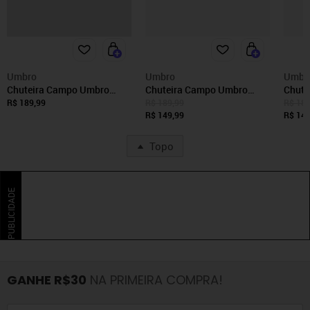
Umbro
Umbro
Umbr
Chuteira Campo Umbro
Chuteira Campo Umbro
Chute
Class Neo Jr Incolor
Class Neo Jr Incolor
Class 
R$ 189,99
R$ 189,99
R$ 189
R$ 149,99
R$ 149
Topo
PUBLICIDADE
GANHE R$30
NA PRIMEIRA COMPRA!