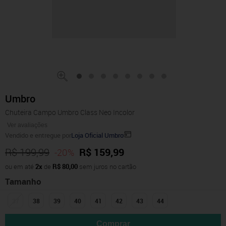
Umbro
Chuteira Campo Umbro Class Neo Incolor
Ver avaliações
Vendido e entregue por
Loja Oficial Umbro
R$ 199,99
R$ 159,99
-20%
ou em até
2x
de
R$ 80,00
sem juros no cartão
Tamanho
37
38
39
40
41
42
43
44
Comprar