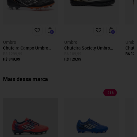
Umbro
Umbro
Umbr
Chuteira Campo Umbro
Chuteira Society Umbro
Chute
Adamant Master Class Pro
Invictus Incolor
Jr Inc
R$ 1299,99
R$ 169,99
R$ 129
Sg Incolor
R$ 849,99
R$ 129,99
Mais dessa marca
-
21
%