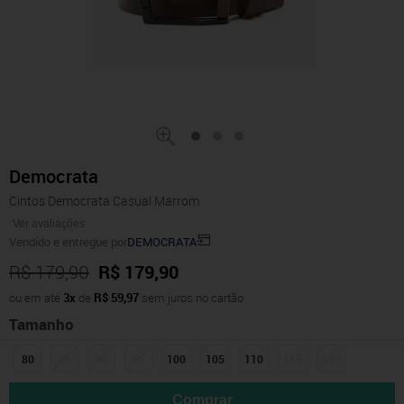
Democrata
Cintos Democrata Casual Marrom
Ver avaliações
Vendido e entregue por
DEMOCRATA
R$ 179,90
R$ 179,90
ou em até
3x
de
R$ 59,97
sem juros no cartão
Tamanho
80
85
90
95
100
105
110
115
120
Comprar