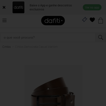
Baixe o App e ganhe descontos
Ver no app
exclusivos
Cintos
Cintos Democrata Casual Marrom