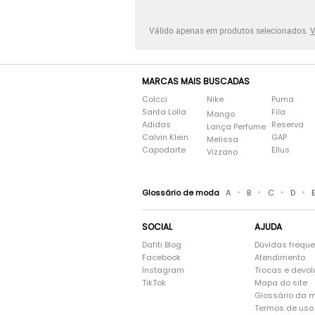
Válido apenas em produtos selecionados.
V
MARCAS MAIS BUSCADAS
Colcci
Nike
Puma
Santa Lolla
Fila
Mango
Adidas
Reserva
Lança Perfume
Calvin Klein
GAP
Melissa
Capodarte
Ellus
Vizzano
•
•
•
•
Glossário de moda
A
B
C
D
SOCIAL
AJUDA
Dafiti Blog
Dúvidas frequ
Facebook
Atendimento
Instagram
Trocas e devo
TikTok
Mapa do site
Glossário da 
Termos de uso