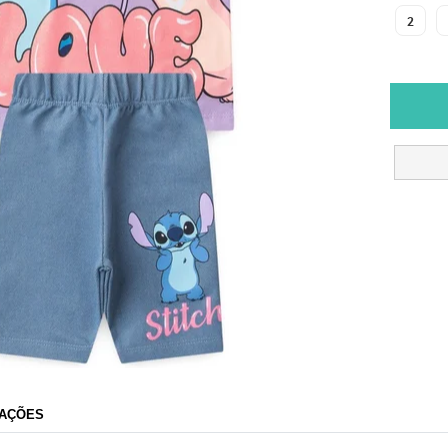
2
AÇÕES