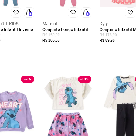
CNPJ
85.098.978/0001-90
Endereço
ZUL KIDS
Marisol
Kyly
ROD INGO HERING, 3725
o Infantil Inverno
Conjunto Longo Infantil
Conjunto Infantil 
GASPAR, SC/
Iaia
Menino Marisol
Bordado Kyly
0
R$ 150,90
R$ 178,90
0
R$ 105,63
R$ 89,90
CEP: 89115-330
Fechar
-
9
%
-
10
%