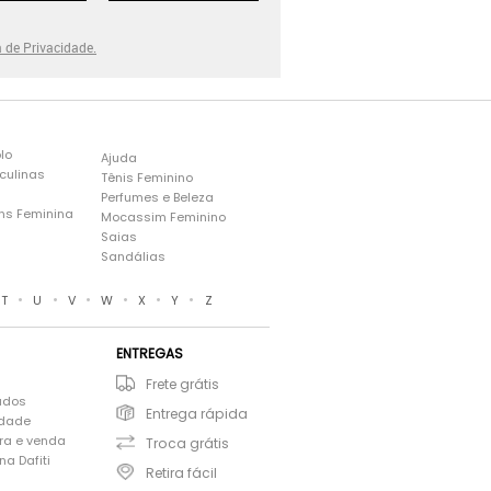
a de Privacidade.
lo
Ajuda
culinas
Tênis Feminino
Perfumes e Beleza
ns Feminina
Mocassim Feminino
s
Saias
Sandálias
•
•
•
•
•
•
T
U
V
W
X
Y
Z
ENTREGAS
Frete grátis
ados
Entrega rápida
idade
ra e venda
Troca grátis
a Dafiti
Retira fácil