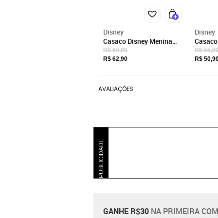
Disney
Disney
Casaco Disney Menina
Casaco 
Lilás Stitch
R$ 69,90
R$ 55,9
R$ 62,90
R$ 50,9
AVALIAÇÕES
PUBLICIDADE
GANHE R$30
NA PRIMEIRA COM