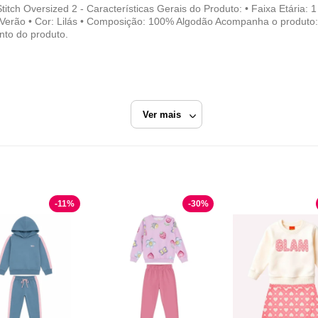
itch Oversized 2 - Características Gerais do Produto: • Faixa Etária: 
Verão • Cor: Lilás • Composição: 100% Algodão Acompanha o produto: • 
nto do produto.
Ver mais
s
-
11
%
-
30
%
Bem Vestir
Razão Social
BEM VESTIR MODAS LTDA