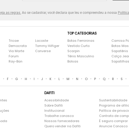
eja as regras.
Ao se cadastrar, você declara que leu e compreendeu a nossa
Polític
TOP CATEGORIAS
Tricae
Lacoste
Botas Femininas
Camisa Po
Democrata
Tommy Hilfiger
Vestido Curto
Botas Mas
Via Marte
Converse
Scarpin
Sapatênis
Forum
Tênis Masculino
Calça Jea
Ray-Ban
Bolsas
Sapatilha
•
•
•
•
•
•
•
•
•
•
•
•
•
•
•
E
F
G
H
I
J
K
L
M
N
O
P
Q
R
S
DAFITI
entes
Acessibilidade
Sustentabilidade
Sobre Dafiti
Programa de afili
luções
Institucional
Política de privac
Trabalhe conosco
Contrato de comp
moda
Nossos fornecedores
É seguro comprar n
Quero vender na Dafiti
Anuncie Conosco