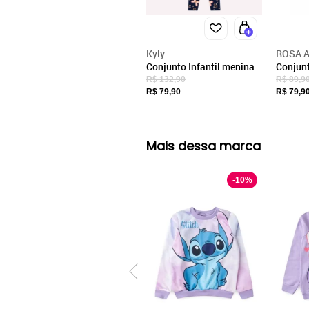
Kyly
ROSA A
Conjunto Infantil menina
Conjunt
Borboletas Kyly
Menina 
R$ 132,90
R$ 89,9
R$ 79,90
R$ 79,9
Mais dessa marca
-
10
%