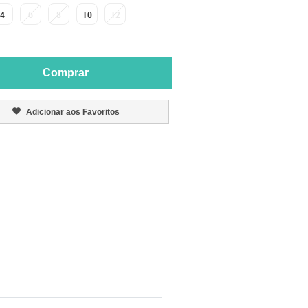
4
6
8
10
12
Comprar
Adicionar aos Favoritos