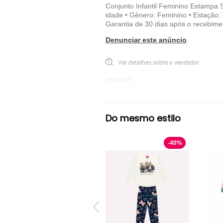
Conjunto Infantil Feminino Estampa St
idade • Gênero: Feminino • Estação: 
Garantia de 30 dias após o recebime
Denunciar este anúncio
Ver detalhes sobre o vendedor
VER MAIS
Disney
Conjunto Longo Disney
Lilá
Do mesmo estilo
-
40
%