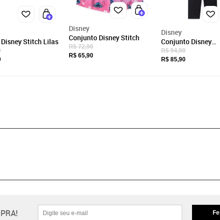
Disney
Disney
Conjunto Disney Stitch
Disney Stitch Lilas
Conjunto Disney
R$ 72,90
Estampado Stitch
0
R$ 94,90
R$ 65,90
0
R$ 85,90
PRA!
Fe