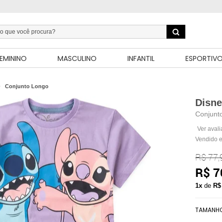
EMININO
MASCULINO
INFANTIL
ESPORTIV
Conjunto Longo
Disn
Conjunto
Ver aval
Vendido e
R$ 77,
R$ 7
1x
de
R$
TAMANH