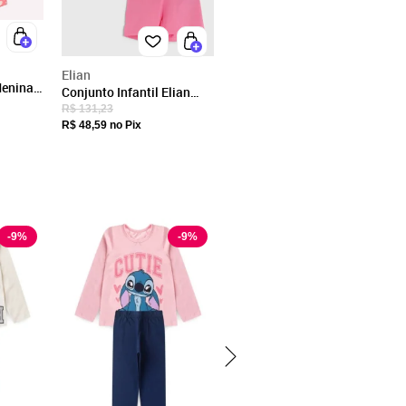
Elian
Menina
Conjunto Infantil Elian
Estampa Conchas Lilás
R$ 131,23
R$ 48,59
no Pix
-
9
%
-
9
%