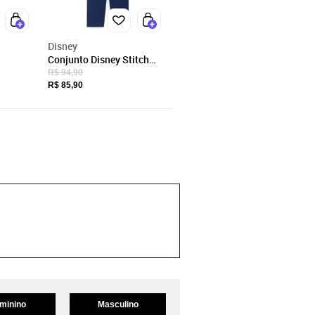
Disney
Conjunto Disney Stitch
Rosa
R$ 94,90
R$ 85,90
minino
Masculino