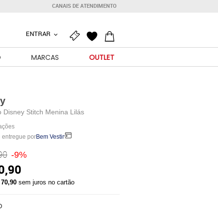
CANAIS DE ATENDIMENTO
ENTRAR
O
MARCAS
OUTLET
ey
 Disney Stitch Menina Lilás
iações
 entregue por
Bem Vestir
90
-9%
0,90
 70,90
sem juros no cartão
O