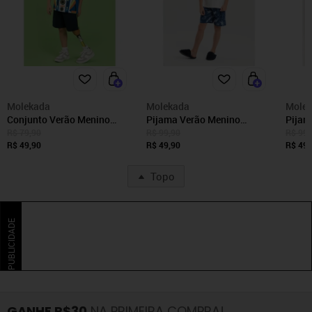
Molekada
Molekada
Mole
Conjunto Verão Menino
Pijama Verão Menino
Pijam
Infantil Royal Camiseta e
Natural Camiseta e
Camis
R$ 79,90
R$ 99,90
R$ 99,
Bermuda Astronauta
R$ 49,90
Bermuda Astronauta
R$ 49,90
Astro
R$ 49,
Topo
PUBLICIDADE
GANHE R$30
NA PRIMEIRA COMPRA!