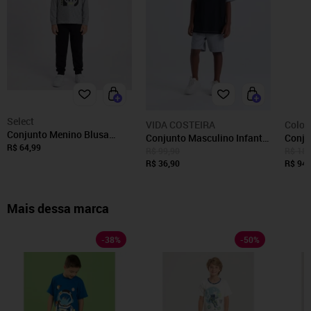
Select
VIDA COSTEIRA
Colori
Conjunto Menino Blusa
Conjunto Masculino Infantil
Conju
Longa E Calça Kappes Cinza
R$ 64,99
de Verão Play - Vida
Menin
R$ 99,90
R$ 189
Costeira
R$ 36,90
Cinza
R$ 94,
Mais dessa marca
-
38
%
-
50
%