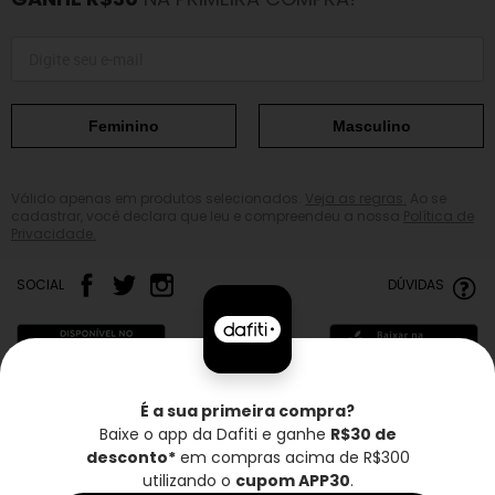
Feminino
Masculino
Válido apenas em produtos selecionados.
Veja as regras.
Ao se
cadastrar, você declara que leu e compreendeu a nossa
Política de
Privacidade.
SOCIAL
DÚVIDAS
É a sua primeira compra?
Baixe o app da Dafiti e ganhe
R$30 de
Frete grátis*
Troca grátis
Entrega rápida
desconto*
em compras acima de R$300
utilizando o
cupom APP30
.