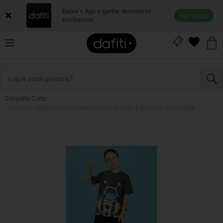
Baixe o App e ganhe descontos
Ver no app
exclusivos
Conjunto Curto
Conjunto Verão Menino Infantil Cinza Camiseta e Bermuda Astronauta