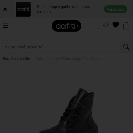
Baixe o App e ganhe descontos
Ver no app
exclusivos
Bota Cano Médio
Coturno Milano Estilo Veggie Preto Baixa