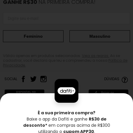
GANHE R$30
NA PRIMEIRA COMPRA!
Feminino
Masculino
Válido apenas em produtos selecionados.
Veja as regras.
Ao se
cadastrar, você declara que leu e compreendeu a nossa
Política de
Privacidade.
SOCIAL
DÚVIDAS
É a sua primeira compra?
Baixe o app da Dafiti e ganhe
R$30 de
Frete grátis*
Troca grátis
Entrega rápida
desconto*
em compras acima de R$300
utilizando o
cupom APP30
.