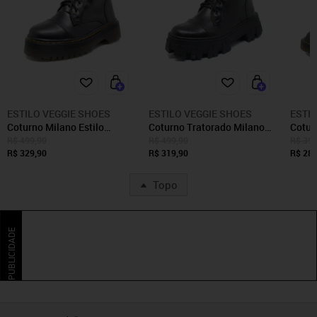
ESTILO VEGGIE SHOES
ESTILO VEGGIE SHOES
ESTI
Coturno Milano Estilo
Coturno Tratorado Milano
Coturn
Veggie Preto
Estilo Veggie Preto
Preto
R$ 499,90
R$ 499,90
R$ 399
R$ 329,90
R$ 319,90
R$ 289
Topo
PUBLICIDADE