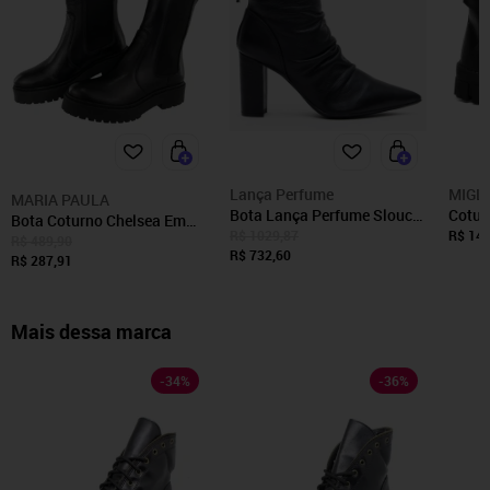
Lança Perfume
MIGL
MARIA PAULA
Bota Lança Perfume Slouch
Cotur
Bota Coturno Chelsea Em
Couro Salto In26 Preto
Estilo
R$ 1029,87
R$ 149
Couro Maria Paula Cano
R$ 489,90
Feminino
R$ 732,60
Trato
Médio Preto
R$ 287,91
Mais dessa marca
-
34
%
-
36
%