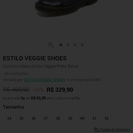
ESTILO VEGGIE SHOES
Coturno Milano Estilo Veggie Preto Baixa
Ver avaliações
Vendido por
ESTILO VEGGIE SHOES
e entregue por Dafiti
R$ 499,90
R$ 329,90
-34%
ou em até
5x
de
R$ 65,98
sem juros no cartão
Tamanho
34
35
36
37
38
39
40
41
42
Tabela de Medidas