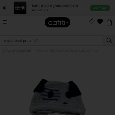
Baixe o App e ganhe descontos
Ver no app
exclusivos
Gorro, luva e cachecól
Enxoval Baby Ano Zero Touca Bulldog Cinza