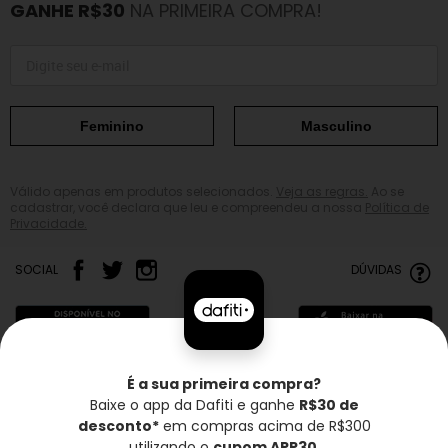
GANHE R$30
NA PRIMEIRA COMPRA!
Feminino
Masculino
Válido apenas em produtos selecionados.
Veja as regras.
Ao se
cadastrar, você declara que leu e compreendeu a nossa
Política de
Privacidade.
SOCIAL
DÚVIDAS
É a sua primeira compra?
Baixe o app da Dafiti e ganhe
R$30 de
Frete grátis*
Troca grátis
Entrega rápida
desconto*
em compras acima de R$300
utilizando o
cupom APP30
.