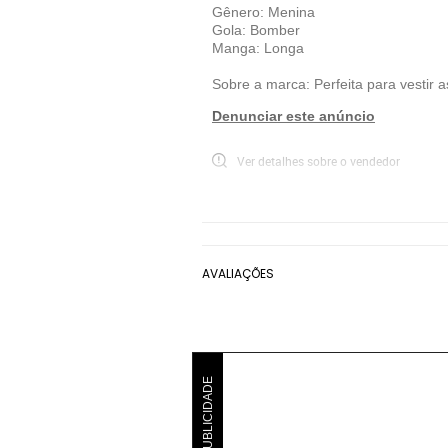
Gênero: Menina
Gola: Bomber
Manga: Longa
Sobre a marca: Perfeita para vestir a
Denunciar este anúncio
Ver detalhes sobre o vendedor
VER MAIS
Hering Kids
Jaqueta Hering Kids
Az
AVALIAÇÕES
PUBLICIDADE