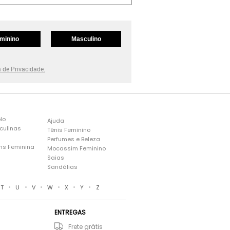
minino
Masculino
a de Privacidade.
lo
Ajuda
culinas
Tênis Feminino
Perfumes e Beleza
ns Feminina
Mocassim Feminino
s
Saias
Sandálias
•
•
•
•
•
•
T
U
V
W
X
Y
Z
ENTREGAS
Frete grátis