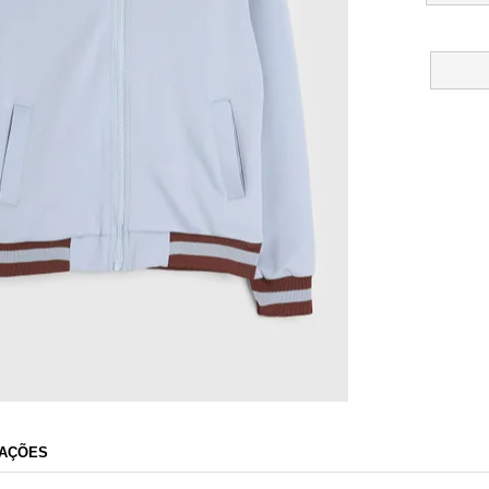
Dafiti
AÇÕES
Razão Social