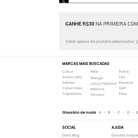
GANHE R$30
NA PRIMEIRA COM
Válido apenas em produtos selecionados.
V
MARCAS MAIS BUSCADAS
Colcci
Nike
Puma
Santa Lolla
Fila
Mango
Adidas
Reserva
Lança Perfume
Calvin Klein
GAP
Melissa
Capodarte
Ellus
Vizzano
•
•
•
•
Glossário de moda
A
B
C
D
SOCIAL
AJUDA
Dafiti Blog
Dúvidas frequ