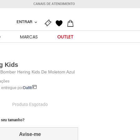
CANAIS DE ATENDIMENTO
ENTRAR
O
MARCAS
OUTLET
g Kids
 Bomber Hering Kids De Moletom Azul
iações
 entregue por
Dafiti
Produto Esgotado
 seu tamanho?
Avise-me