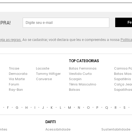
PRA!
Fe
eja as regras.
Ao se cadastrar, você declara que leu e compreendeu a nossa
Polític
TOP CATEGORIAS
Tricae
Lacoste
Botas Femininas
Camisa Po
Democrata
Tommy Hilfiger
Vestido Curto
Botas Mas
Via Marte
Converse
Scarpin
Sapatênis
Forum
Tênis Masculino
Calça Jea
Ray-Ban
Bolsas
Sapatilha
•
•
•
•
•
•
•
•
•
•
•
•
•
•
•
E
F
G
H
I
J
K
L
M
N
O
P
Q
R
S
DAFITI
entes
Acessibilidade
Sustentabilidade