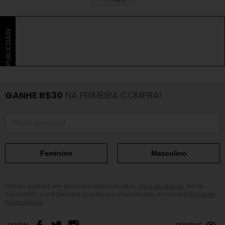
PUBLICIDADE
GANHE R$30
NA PRIMEIRA COMPRA!
Feminino
Masculino
Válido apenas em produtos selecionados.
Veja as regras.
Ao se
cadastrar, você declara que leu e compreendeu a nossa
Política de
Privacidade.