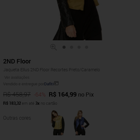
2ND Floor
Jaqueta Ellus 2ND Floor Recortes Preto/Caramelo
Ver avaliações
Vendido e entregue por
Dafiti
R$ 458,97
R$ 164,99
-64%
no Pix
R$ 183,32
em até
3x
no cartão
Outras cores