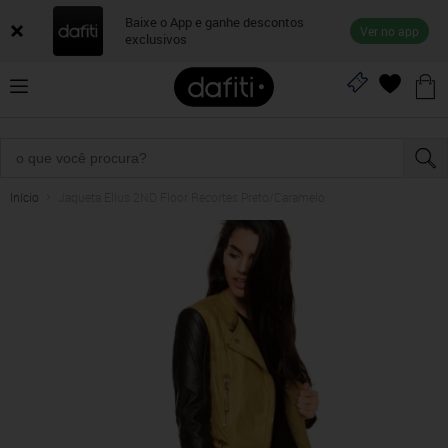
Baixe o App e ganhe descontos
Ver no app
exclusivos
Início
Jaqueta Ellus 2ND Floor Recortes Preto/Caramelo