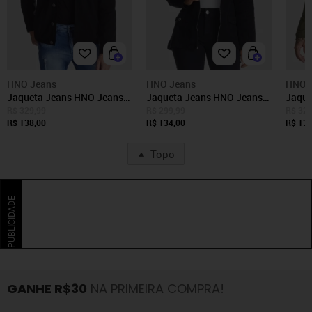
HNO Jeans
HNO Jeans
HNO 
Jaqueta Jeans HNO Jeans
Jaqueta Jeans HNO Jeans
Jaque
Premium Preto
Premium Preto
Premi
R$ 329,99
R$ 299,99
R$ 329
R$ 138,00
R$ 134,00
R$ 139
Topo
PUBLICIDADE
GANHE R$30
NA PRIMEIRA COMPRA!