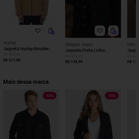
Hurley
Alleppo Jeans
DIAL
Jaqueta Hurley Boulder
Jaqueta Preta Linha
Jaque
Reversible Burrito WT23
R$ 903,00
Invertida Sarja Masculina
Mascu
R$ 249,99
R$ 349
Azul Marinho
R$ 577,00
Alleppo Jeans Taiwan
R$ 134,99
Capuz
R$ 139
Dialo
Mais dessa marca
-
58
%
-
55
%