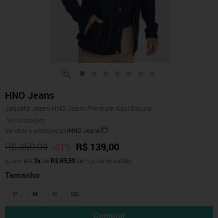
HNO Jeans
Jaqueta Jeans HNO Jeans Premium Azul Escuro
Ver avaliações
Vendido e entregue por
HNO Jeans
R$ 359,99
R$ 139,00
-61%
ou em até
2x
de
R$ 69,50
sem juros no cartão
Tamanho
P
M
G
GG
Comprar