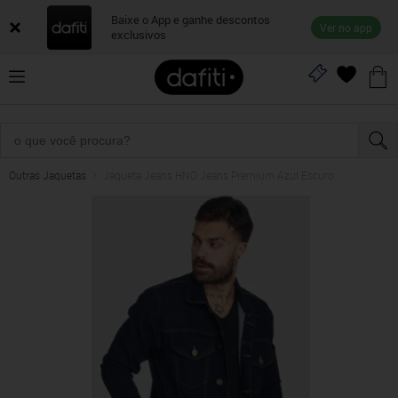
Baixe o App e ganhe descontos
Ver no app
exclusivos
Outras Jaquetas
Jaqueta Jeans HNO Jeans Premium Azul Escuro