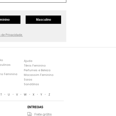
minino
Masculino
a de Privacidade.
lo
Ajuda
culinas
Tênis Feminino
Perfumes e Beleza
ns Feminina
Mocassim Feminino
s
Saias
Sandálias
•
•
•
•
•
•
T
U
V
W
X
Y
Z
ENTREGAS
Frete grátis