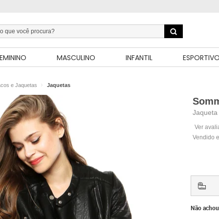
EMININO
MASCULINO
INFANTIL
ESPORTIV
cos e Jaquetas
Jaquetas
Somm
Jaqueta
Ver aval
Vendido e
Não achou