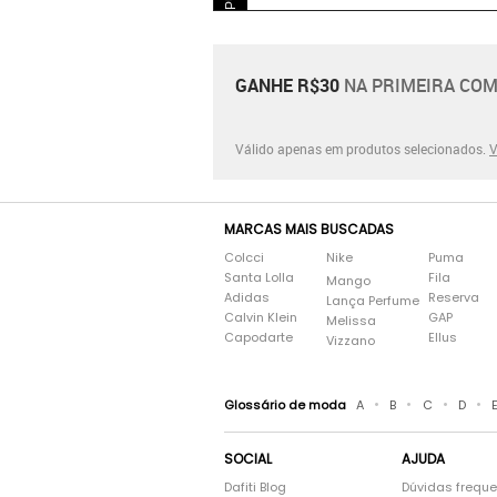
GANHE R$30
NA PRIMEIRA COM
Válido apenas em produtos selecionados.
V
MARCAS MAIS BUSCADAS
Colcci
Nike
Puma
Santa Lolla
Fila
Mango
Adidas
Reserva
Lança Perfume
Calvin Klein
GAP
Melissa
Capodarte
Ellus
Vizzano
•
•
•
•
Glossário de moda
A
B
C
D
SOCIAL
AJUDA
Dafiti Blog
Dúvidas frequ