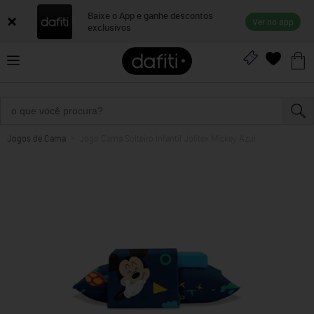
Baixe o App e ganhe descontos
Ver no app
exclusivos
Jogos de Cama
Jogo Cama Solteiro Infantil Jolitex Mickey Azul