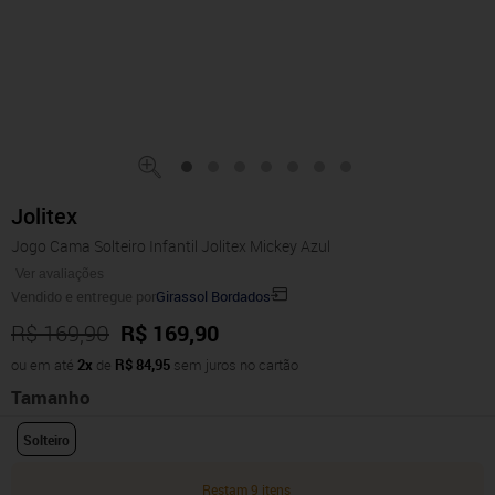
Jolitex
Jogo Cama Solteiro Infantil Jolitex Mickey Azul
Ver avaliações
Vendido e entregue por
Girassol Bordados
R$ 169,90
R$ 169,90
ou em até
2x
de
R$ 84,95
sem juros no cartão
Tamanho
Solteiro
Restam 9 itens