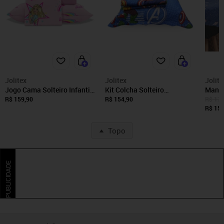
Jolitex
Jolitex
Jolite
Jogo Cama Solteiro Infantil
Kit Colcha Solteiro
Manta
Jolitex Barbie Rosa
Duplaface Jolitex Infantil
Escuro
R$ 159,90
R$ 154,90
R$ 172
Vingadores Azul
Plane
R$ 154
Topo
PUBLICIDADE