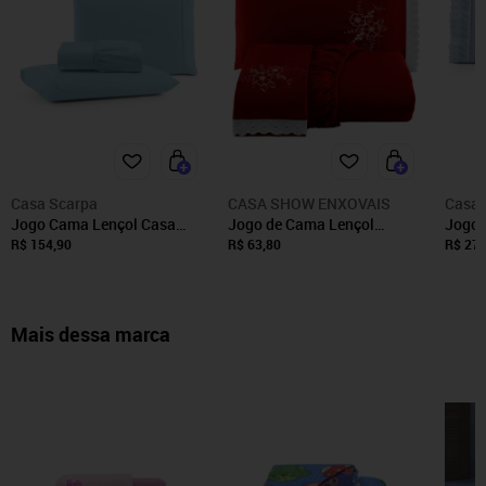
Casa Scarpa
CASA SHOW ENXOVAIS
Casa 
Jogo Cama Lençol Casa
Jogo de Cama Lençol
Jogo 
Scarpa Bali King Percal 180
Solteiro Bordado Advance 2
Scarp
R$ 154,90
R$ 63,80
R$ 278
Fios Algodão Ponto Palito 3
Pçs Vermelho - 100%
180 F
Peças - Azul Claro
Poliéster
Borda
Claro
Mais dessa marca