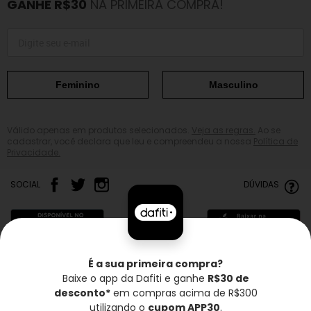
GANHE R$30
NA PRIMEIRA COMPRA!
Feminino
Masculino
Válido apenas em produtos selecionados.
Veja as regras.
Ao se
cadastrar, você declara que leu e compreendeu a nossa
Política de
Privacidade.
SOCIAL
DÚVIDAS
É a sua primeira compra?
Baixe o app da Dafiti e ganhe
R$30 de
Frete grátis*
Troca grátis
Entrega rápida
desconto*
em compras acima de R$300
utilizando o
cupom APP30
.