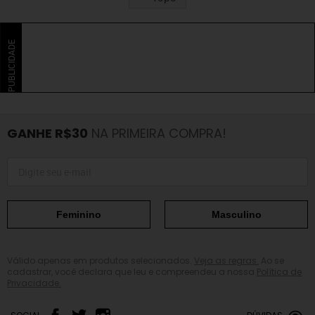
PUBLICIDADE
GANHE R$30
NA PRIMEIRA COMPRA!
Feminino
Masculino
Válido apenas em produtos selecionados.
Veja as regras.
Ao se
cadastrar, você declara que leu e compreendeu a nossa
Política de
Privacidade.