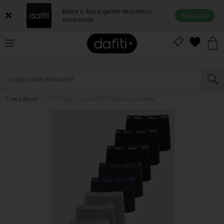
Baixe o App e ganhe descontos
Ver no app
exclusivos
Cueca Boxer
Kit 10pçs Cueca MASH Boxer Logo Preta