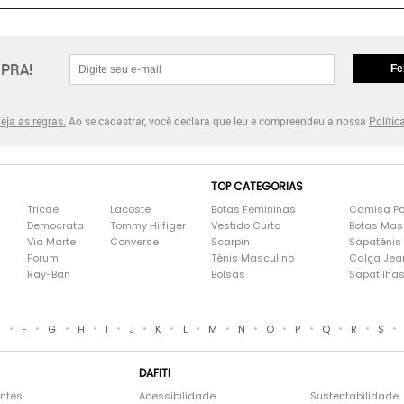
PRA!
Fe
eja as regras.
Ao se cadastrar, você declara que leu e compreendeu a nossa
Polític
TOP CATEGORIAS
Tricae
Lacoste
Botas Femininas
Camisa Po
Democrata
Tommy Hilfiger
Vestido Curto
Botas Mas
Via Marte
Converse
Scarpin
Sapatênis
Forum
Tênis Masculino
Calça Jea
Ray-Ban
Bolsas
Sapatilha
•
•
•
•
•
•
•
•
•
•
•
•
•
•
•
E
F
G
H
I
J
K
L
M
N
O
P
Q
R
S
DAFITI
entes
Acessibilidade
Sustentabilidade