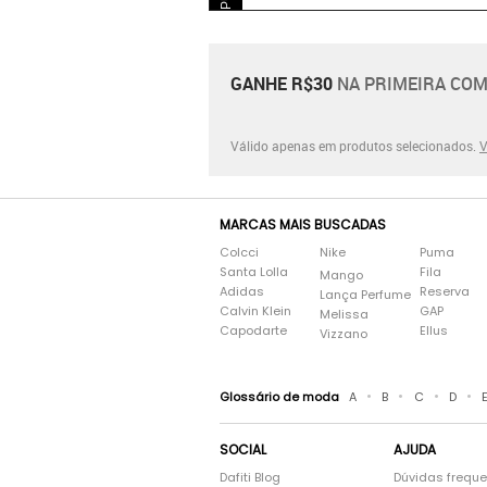
GANHE R$30
NA PRIMEIRA COM
Válido apenas em produtos selecionados.
V
MARCAS MAIS BUSCADAS
Colcci
Nike
Puma
Santa Lolla
Fila
Mango
Adidas
Reserva
Lança Perfume
Calvin Klein
GAP
Melissa
Capodarte
Ellus
Vizzano
•
•
•
•
Glossário de moda
A
B
C
D
SOCIAL
AJUDA
Dafiti Blog
Dúvidas frequ