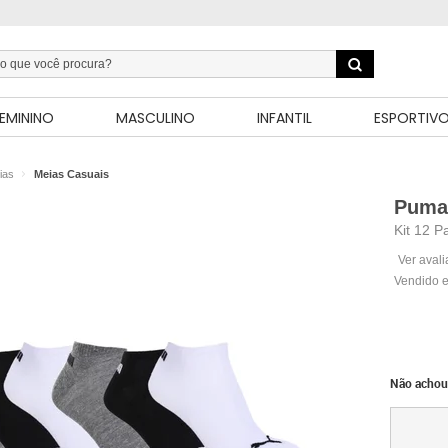
EMININO
MASCULINO
INFANTIL
ESPORTIV
ias
Meias Casuais
Puma
Kit 12 
Ver aval
Vendido e
Não achou