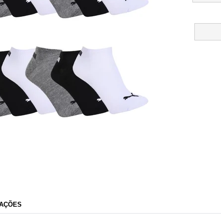
Esporte Legal
AÇÕES
Razão Social