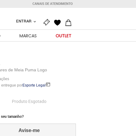
CANAIS DE ATENDIMENTO
ENTRAR
O
MARCAS
OUTLET
Pares de Meia Puma Logo
iações
 entregue por
Esporte Legal
Produto Esgotado
 seu tamanho?
Avise-me