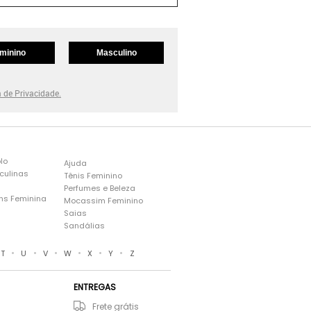
minino
Masculino
a de Privacidade.
lo
Ajuda
culinas
Tênis Feminino
Perfumes e Beleza
ns Feminina
Mocassim Feminino
s
Saias
Sandálias
•
•
•
•
•
•
T
U
V
W
X
Y
Z
ENTREGAS
Frete grátis