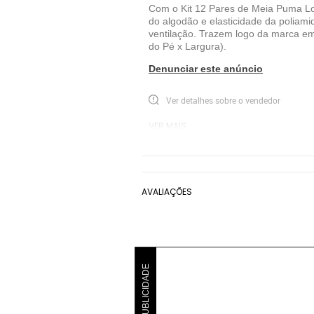
Com o Kit 12 Pares de Meia Puma Logo
do algodão e elasticidade da poliami
ventilação. Trazem logo da marca em
do Pé x Largura).
Denunciar este anúncio
Ver detalhes sobre o vendedor
VER MAIS
Puma
Meias Casuais Puma
Cinza
AVALIAÇÕES
PUBLICIDADE