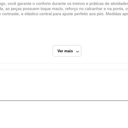
, você garante o conforto durante os treinos e práticas de atividade
ESPORTE LEGAL LTDA
da, as peças possuem toque macio, reforço no calcanhar e na ponta, o
CNPJ
 contraste, e elástico central para ajuste perfeito aos pés. Medidas
07.142.035/0001-04
Endereço
AV COMENDADOR JACINTO SOARES DE SOUZ
LIMA, 611
Ver mais
Ubá, MG/MG
Fechar
CEP: 36.500-090
Meias Casuais