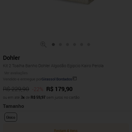
Dohler
Kit 2 Toalha Banho Dohler Algodão Egipcio Kairo Perola
Ver avaliações
Vendido e entregue por
Girassol Bordados
R$ 229,90
R$ 179,90
-22%
ou em até
3x
de
R$ 59,97
sem juros no cartão
Tamanho
Único
Restam 4 itens