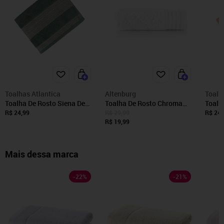
Toalhas Atlantica
Altenburg
Toalh
Toalha De Rosto Siena De
Toalha De Rosto Chroma
Toalh
Algodão Atlantica Verde
Altenburg Branco
Algod
R$ 24,99
R$ 29,99
R$ 24,
R$ 19,99
Mais dessa marca
-
22
%
-
21
%