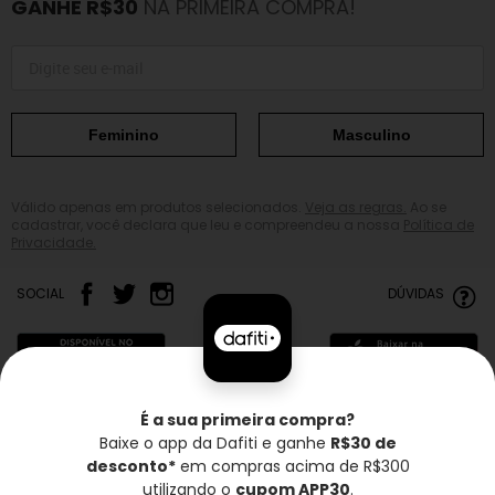
GANHE R$30
NA PRIMEIRA COMPRA!
Feminino
Masculino
Válido apenas em produtos selecionados.
Veja as regras.
Ao se
cadastrar, você declara que leu e compreendeu a nossa
Política de
Privacidade.
SOCIAL
DÚVIDAS
É a sua primeira compra?
Baixe o app da Dafiti e ganhe
R$30 de
Frete grátis*
Troca grátis
Entrega rápida
desconto*
em compras acima de R$300
utilizando o
cupom APP30
.