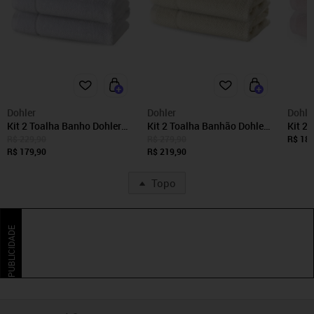
Dohler
Dohler
Dohle
Kit 2 Toalha Banho Dohler
Kit 2 Toalha Banhão Dohler
Kit 2
Algodão Egipcio Kairo
Algodão Egipcio Kairo
Algod
R$ 229,90
R$ 279,90
R$ 189
Branco
R$ 179,90
Perola
R$ 219,90
Claro
Topo
PUBLICIDADE