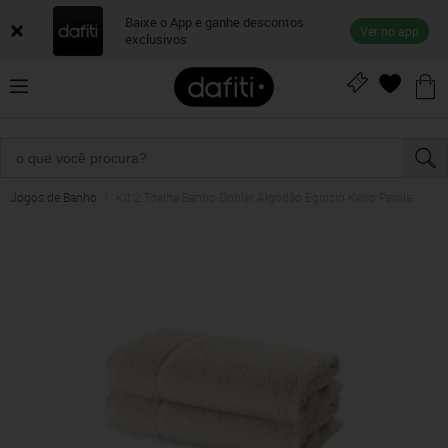
Baixe o App e ganhe descontos
Ver no app
exclusivos
Jogos de Banho
Kit 2 Toalha Banho Dohler Algodão Egipcio Kairo Perola