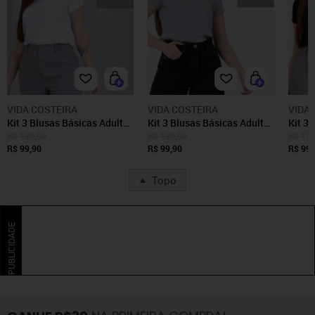
VIDA COSTEIRA
VIDA COSTEIRA
VIDA
Kit 3 Blusas Básicas Adulto
Kit 3 Blusas Básicas Adulto
Kit 3
Sortido
Mescla
Preto
R$ 139,90
R$ 139,90
R$ 139
R$ 99,90
R$ 99,90
R$ 99,
Topo
PUBLICIDADE