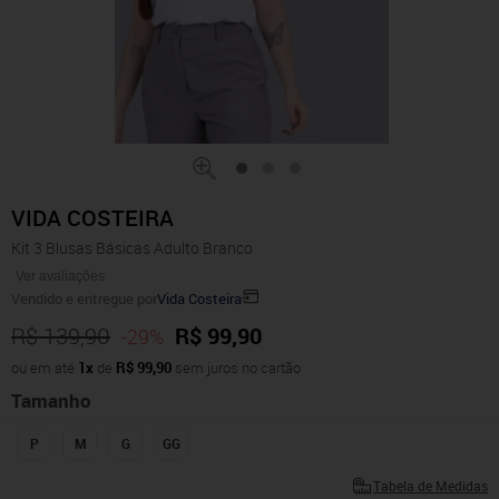
VIDA COSTEIRA
Kit 3 Blusas Básicas Adulto Branco
Ver avaliações
Vendido e entregue por
Vida Costeira
R$ 139,90
R$ 99,90
-29%
ou em até
1x
de
R$ 99,90
sem juros no cartão
Tamanho
P
M
G
GG
Tabela de Medidas