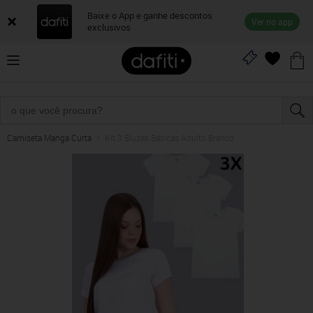
Baixe o App e ganhe descontos
Ver no app
exclusivos
Camiseta Manga Curta
Kit 3 Blusas Básicas Adulto Branco