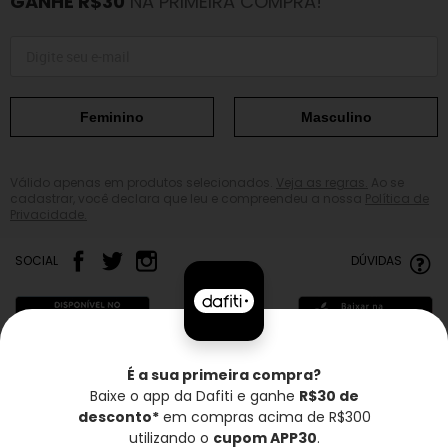
GANHE R$30
NA PRIMEIRA COMPRA!
Feminino
Masculino
Válido apenas em produtos selecionados.
Veja as regras.
Ao se
cadastrar, você declara que leu e compreendeu a nossa
Política de
Privacidade.
SOCIAL
DÚVIDAS
É a sua primeira compra?
Baixe o app da Dafiti e ganhe
R$30 de
Frete grátis*
Troca grátis
Entrega rápida
desconto*
em compras acima de R$300
utilizando o
cupom APP30
.