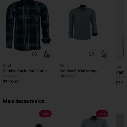
Amil
Amil
Arami
Camisa Social Amil Infor
Camisa Social Manga
Camis
Comfort Xadrez Algodão
Longa Com Listra Original
R$ 349,90
R$ 160,00
Longa
R$ 599
Macia Fácil de Passar Luxo
R$ 155,90
Amil Preto
R$ 242
Cor02
Mais dessa marca
-
46
%
-
46
%