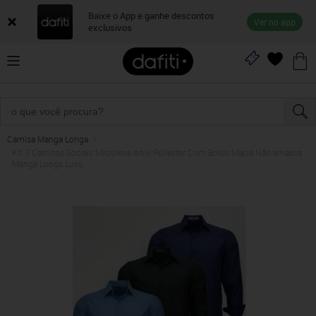
Baixe o App e ganhe descontos
Ver no app
exclusivos
Camisa Manga Longa
Kit 3 Camisas Sociais Microleve Amil Poliéster Com Bolso Macia Não amassa
Manga Longa Luxo