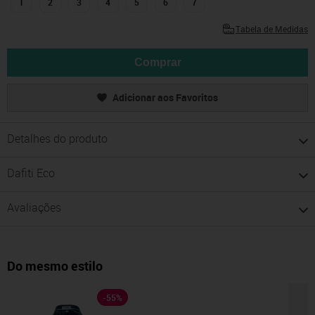
1
2
3
4
5
6
7
Tabela de Medidas
Comprar
Adicionar aos Favoritos
Detalhes do produto
Dafiti Eco
Avaliações
Do mesmo estilo
-
55
%