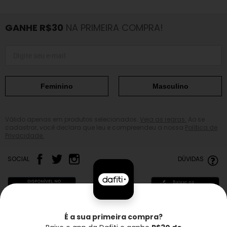
GANHE R$30
NA PRIMEIRA COMPRA!
Feminino
Masculino
Válido apenas em produtos selecionados.
Veja as regras.
Ao se
cadastrar, você declara que leu e compreendeu a nossa
Política de
Privacidade.
SOCIAL
DÚVIDAS
É a sua primeira compra?