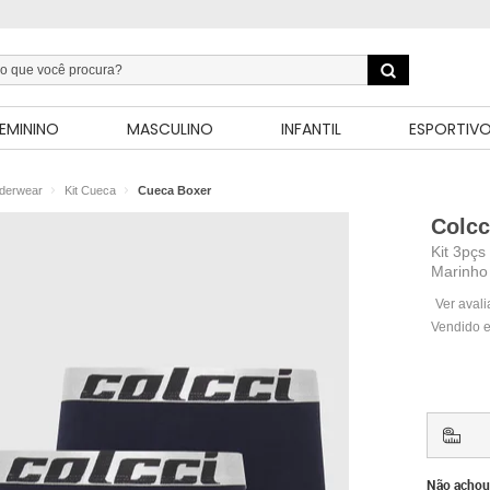
EMININO
MASCULINO
INFANTIL
ESPORTIV
derwear
Kit Cueca
Cueca Boxer
Colcc
Kit 3pçs
Marinho
Ver aval
Vendido e
Não achou