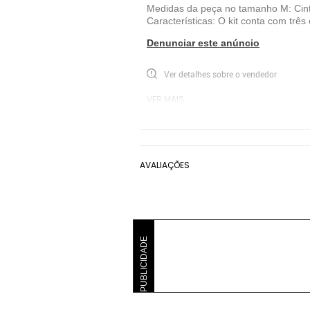
Medidas da peça no tamanho M: Cint
Características: O kit conta com trê
Denunciar este anúncio
Ver detalhes sobre o vendedor
VER MAIS
Colcci
Kit Cueca Colcci
Azul Marin
AVALIAÇÕES
PUBLICIDADE