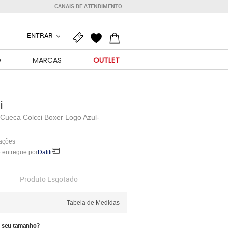
CANAIS DE ATENDIMENTO
ENTRAR
O
MARCAS
OUTLET
i
 Cueca Colcci Boxer Logo Azul-
iações
 entregue por
Dafiti
Produto Esgotado
Tabela de Medidas
 seu tamanho?