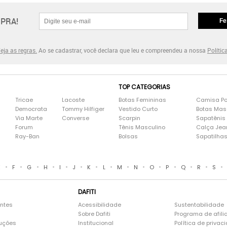
PRA!
Fe
eja as regras.
Ao se cadastrar, você declara que leu e compreendeu a nossa
Polític
TOP CATEGORIAS
Tricae
Lacoste
Botas Femininas
Camisa Po
Democrata
Tommy Hilfiger
Vestido Curto
Botas Mas
Via Marte
Converse
Scarpin
Sapatênis
Forum
Tênis Masculino
Calça Jea
Ray-Ban
Bolsas
Sapatilha
•
•
•
•
•
•
•
•
•
•
•
•
•
•
•
E
F
G
H
I
J
K
L
M
N
O
P
Q
R
S
DAFITI
entes
Acessibilidade
Sustentabilidade
Sobre Dafiti
Programa de afili
luções
Institucional
Política de privac