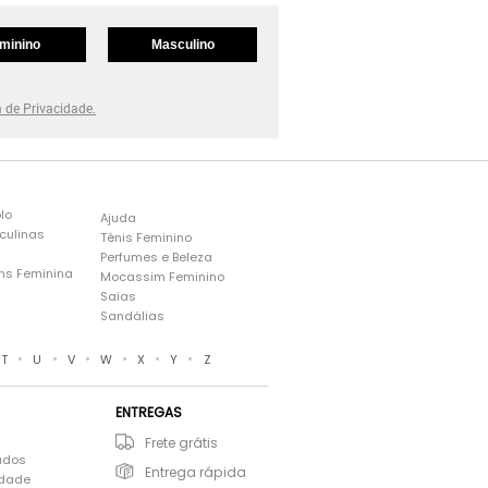
minino
Masculino
a de Privacidade.
lo
Ajuda
culinas
Tênis Feminino
Perfumes e Beleza
ns Feminina
Mocassim Feminino
s
Saias
Sandálias
•
•
•
•
•
•
T
U
V
W
X
Y
Z
ENTREGAS
Frete grátis
ados
Entrega rápida
idade