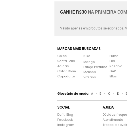
GANHE R$30
NA PRIMEIRA COM
Válido apenas em produtos selecionados.
V
MARCAS MAIS BUSCADAS
Colcci
Nike
Puma
Santa Lolla
Fila
Mango
Adidas
Reserva
Lança Perfume
Calvin Klein
GAP
Melissa
Capodarte
Ellus
Vizzano
•
•
•
•
Glossário de moda
A
B
C
D
SOCIAL
AJUDA
Dafiti Blog
Dúvidas frequ
Facebook
Atendimento
Instagram
Trocas e devo