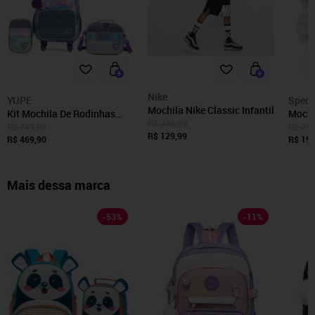
Nike
YUPE
Spect
Mochila Nike Classic Infantil
Kit Mochila De Rodinhas
Mochil
R$ 249,99
Bolsa Escolar Juvenil
Escol
R$ 749,90
R$ 299
R$ 129,99
Prateada Reforçada
R$ 469,90
Casua
R$ 199
Mais dessa marca
-
53
%
-
11
%