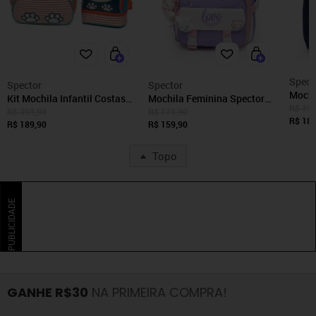
Spect
Spector
Spector
Mochi
Kit Mochila Infantil Costas
Mochila Feminina Spector
Spect
R$ 199
Pré Escola Panda Reforçada
Escolar Resistente
R$ 399,90
R$ 179,90
R$ 189
R$ 189,90
R$ 159,90
Topo
PUBLICIDADE
GANHE R$30
NA PRIMEIRA COMPRA!