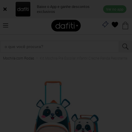
Baixe o App e ganhe descontos
Ver no app
exclusivos
Mochila com Rodas
Kit Mochila Pré Escolar Infantil Creche Panda Resistente