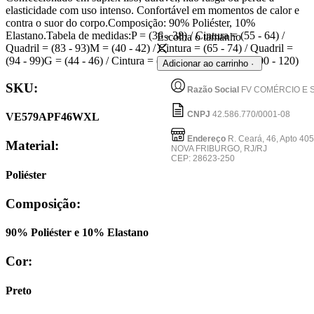
elasticidade com uso intenso. Confortável em momentos de calor e
contra o suor do corpo.Composição: 90% Poliéster, 10%
Elastano.Tabela de medidas:P = (36 - 38) / Cintura = (55 - 64) /
Escolha o tamanho
Quadril = (83 - 93)M = (40 - 42) / Cintura = (65 - 74) / Quadril =
(94 - 99)G = (44 - 46) / Cintura = (75 - 84) / Quadril = (100 - 120)
VEKYO
Adicionar ao carrinho ·
SKU:
Razão Social
FV COMÉRCIO E 
CNPJ
42.586.770/0001-08
VE579APF46WXL
Endereço
R. Ceará, 46, Apto 405
Material:
NOVA FRIBURGO, RJ/RJ
CEP: 28623-250
Poliéster
Composição:
90% Poliéster e 10% Elastano
Cor:
Preto