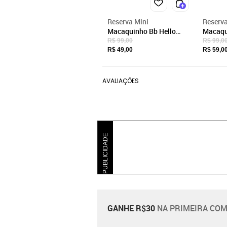
Reserva Mini
Reserva
Macaquinho Bb Hello
Macaqu
Reserva Mini Branco
Bom Me
R$ 99,00
R$ 99,0
Branco
R$ 49,00
R$ 59,0
AVALIAÇÕES
PUBLICIDADE
GANHE R$30
NA PRIMEIRA COM