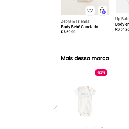
Up Bab
Zebra & Friends
Body e
Body Bebê Canelado
Bebê M
R$ 64,9
Longo Ribana Sustentável
R$ 69,90
White
Marfim Zebra&Friends
Mais dessa marca
-
51
%