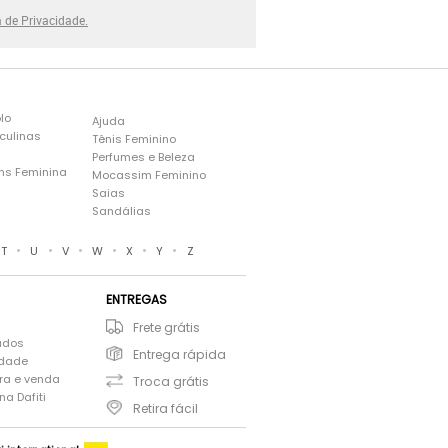
a de Privacidade.
lo
Ajuda
culinas
Tênis Feminino
Perfumes e Beleza
ns Feminina
Mocassim Feminino
s
Saias
Sandálias
•
•
•
•
•
•
T
U
V
W
X
Y
Z
ENTREGAS
Frete grátis
ados
Entrega rápida
idade
ra e venda
Troca grátis
a Dafiti
Retira fácil