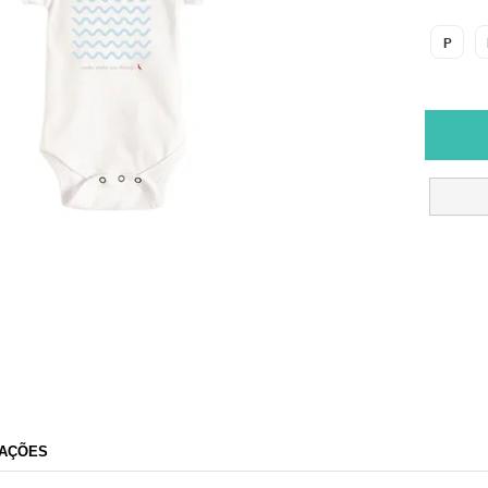
P
AÇÕES