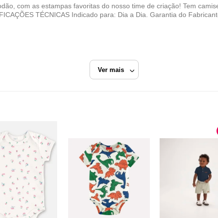
odão, com as estampas favoritas do nosso time de criação! Tem camis
IFICAÇÕES TÉCNICAS Indicado para: Dia a Dia. Garantia do Fabricante
Ver mais
ranco
Reserva Oficial
Razão Social
AREZZO INDUSTRIA E COMERCIO S.A.
CNPJ