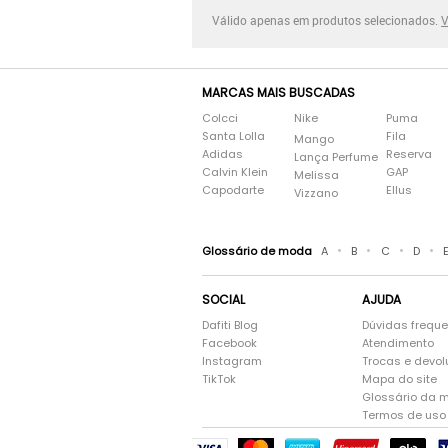
Válido apenas em produtos selecionados.
V
MARCAS MAIS BUSCADAS
Colcci
Nike
Puma
Santa Lolla
Fila
Mango
Adidas
Reserva
Lança Perfume
Calvin Klein
GAP
Melissa
Capodarte
Ellus
Vizzano
•
•
•
•
Glossário de moda
A
B
C
D
SOCIAL
AJUDA
Dafiti Blog
Dúvidas frequ
Facebook
Atendimento
Instagram
Trocas e devo
TikTok
Mapa do site
Glossário da 
Termos de uso