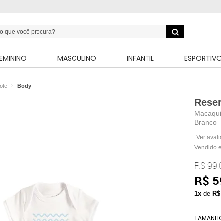
EMININO
MASCULINO
INFANTIL
ESPORTIV
ote
Body
Reser
Macaqui
Branco
Ver aval
Vendido e
R$ 99,
R$ 5
1x
de
R$
TAMANH