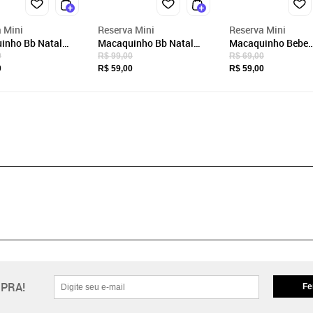
 Mini
Reserva Mini
Reserva Mini
inho Bb Natal
Macaquinho Bb Natal
Macaquinho Bebe
nino Reserva Mini
Noite Feliz Reserva Mini
Notificação Reserv
0
R$ 99,00
R$ 69,00
Branco
Branco
0
R$ 59,00
R$ 59,00
PRA!
Fe