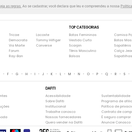
eja as regras.
Ao se cadastrar, você declara que leu e compreendeu a nossa
Polític
TOP CATEGORIAS
Tricae
Lacoste
Botas Femininas
Camisa Po
Democrata
Tommy Hilfiger
Vestido Curto
Botas Mas
Via Marte
Converse
Scarpin
Sapatênis
Forum
Tênis Masculino
Calça Jea
Ray-Ban
Bolsas
Sapatilha
•
•
•
•
•
•
•
•
•
•
•
•
•
•
•
E
F
G
H
I
J
K
L
M
N
O
P
Q
R
S
DAFITI
entes
Acessibilidade
Sustentabilidade
Sobre Dafiti
Programa de afili
luções
Institucional
Política de privac
Trabalhe conosco
Contrato de comp
moda
Nossos fornecedores
É seguro comprar n
Quero vender na Dafiti
Anuncie Conosco