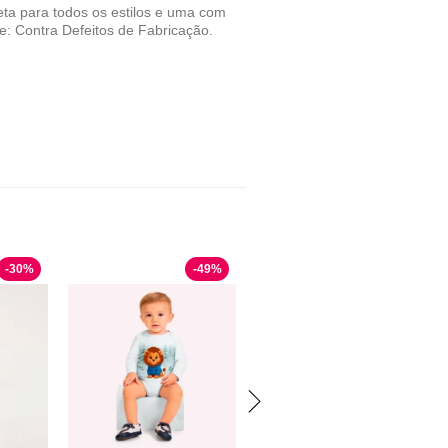
eta para todos os estilos e uma com
: Contra Defeitos de Fabricação.
-
30
%
-
49
%