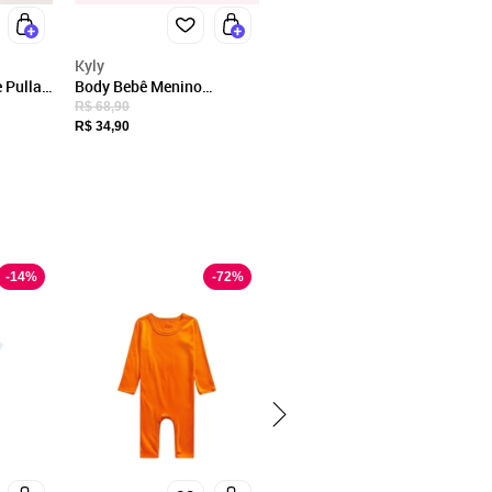
Kyly
 Pulla
Body Bebê Menino
655-58
Leãozinho Kyly
R$ 68,90
R$ 34,90
-
14
%
-
72
%