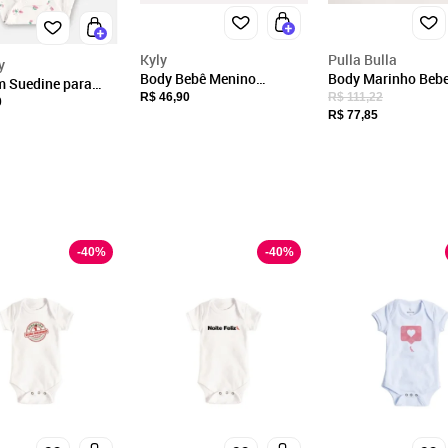
16.590.234/0001-76
Endereço
Kyly
Pulla Bulla
y
RUA PREFEITO OLÍMPIO DE MELO, 1435, RA 07
Body Bebê Menino
Body Marinho Bebe
m Suedine para
Estampa Kyly
Bulla Menino - 53
RIO DE JANEIRO, RJ/
R$ 46,90
R$ 111,22
enina Up Baby Off-
0
R$ 77,85
CEP: 20930-004
Fechar
-
40
%
-
40
%