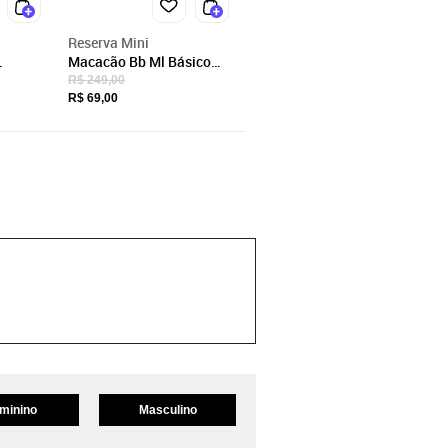
Reserva Mini
Macacão Bb Ml Básico
a Mini
Reserva Mini
R$ 249,00
R$ 69,00
minino
Masculino