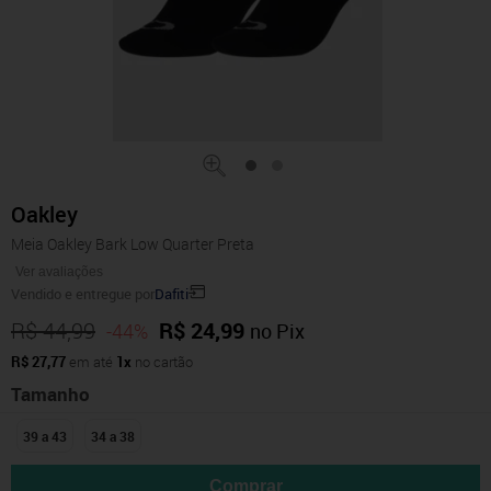
Oakley
Meia Oakley Bark Low Quarter Preta
Ver avaliações
Vendido e entregue por
Dafiti
R$ 44,99
R$ 24,99
-44%
no Pix
R$ 27,77
em até
1x
no cartão
Tamanho
39 a 43
34 a 38
Comprar