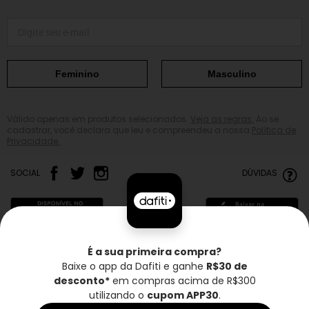
Feminino
Masculino
Válido apenas em produtos selecionados.
Veja as regras.
Ao se
cadastrar, você declara que leu e compreendeu a nossa
Política de
Privacidade.
SOCIAL
DÚVIDAS
É a sua primeira compra?
Baixe o app da Dafiti e ganhe
R$30 de
Frete grátis*
Troca grátis
Entrega rápida
desconto*
em compras acima de R$300
utilizando o
cupom APP30
.