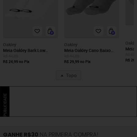
Oakle
Oakley
Oakley
Meia 
Meia Oakley Bark Low
Meia Oakley Cano Baixo
Branc
R$ 53,
Quarter Branca
Bark Low Quarter Cinza
R$ 44,99
R$ 44,99
R$ 26,
R$ 24,99
no Pix
R$ 29,99
no Pix
Topo
PUBLICIDADE
GANHE R$30
NA PRIMEIRA COMPRA!