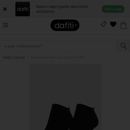
Baixe o App e ganhe descontos
Ver no app
exclusivos
Meias Casuais
Meia Oakley Bark Low Quarter Preta