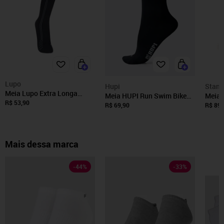
Lupo
Hupi
Stanc
Meia Lupo Extra Longa
Meia HUPI Run Swim Bike
Meia 
Performance de
R$ 53,90
Run Preto
Mescl
R$ 69,90
R$ 89,
Comrpessão Running
Emana 15200-001
Mais dessa marca
-
44
%
-
33
%