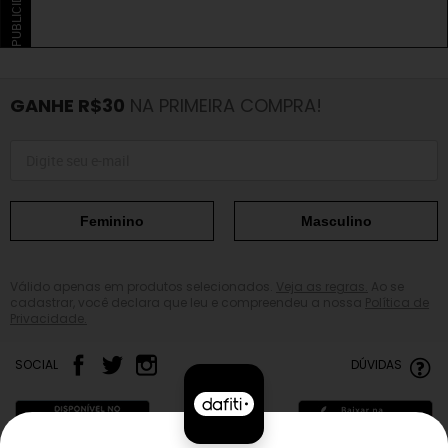
PUBLICIDADE
GANHE R$30
NA PRIMEIRA COMPRA!
Feminino
Masculino
Válido apenas em produtos selecionados.
Veja as regras.
Ao se
cadastrar, você declara que leu e compreendeu a nossa
Política de
Privacidade.
SOCIAL
DÚVIDAS