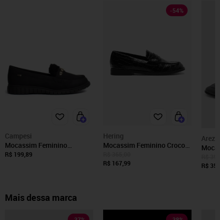
-
54
%
Campesi
Hering
Arezz
Mocassim Feminino
Mocassim Feminino Croco
Mocas
Campesí Napa Solado
Hering
R$ 199,89
R$ 365,00
Couro
R$ 399
Tratorado Preto
R$ 167,99
R$ 359
Mais dessa marca
-
37
%
-
38
%