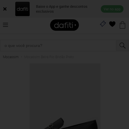
Baixe o App e ganhe descontos
Ver no app
exclusivos
Mocassim
Mocassim Beira Rio Bridão Preto