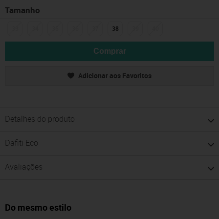
Tamanho
33
34
35
36
37
38
39
40
Comprar
Adicionar aos Favoritos
Detalhes do produto
Dafiti Eco
Avaliações
Do mesmo estilo