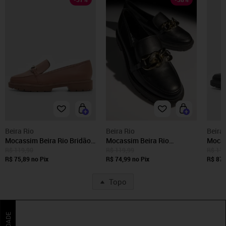
Beira Rio
Beira Rio
Beira 
Mocassim Beira Rio Bridão
Mocassim Beira Rio
Mocas
Nude
Corrente Preto
Corre
R$ 119,90
R$ 119,99
R$ 119
R$ 75,89
no Pix
R$ 74,99
no Pix
R$ 87,
Topo