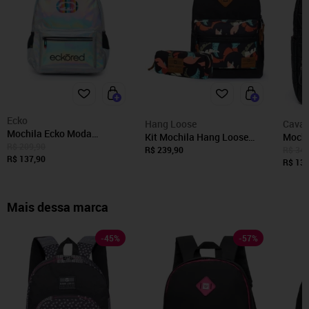
Ecko
Hang Loose
Caval
Mochila Ecko Moda
Kit Mochila Hang Loose
Mochi
Feminina Reforçada
R$ 209,90
Estojo Escolar Reforçada
Traba
R$ 239,90
R$ 349
Fashion Moderna Prata
R$ 137,90
Casual Moderna Juvenil
R$ 139
Mais dessa marca
-
45
%
-
57
%