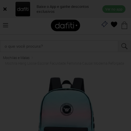
Baixe o App e ganhe descontos
Ver no app
exclusivos
Mochilas e Malas
Mochila Hang Loose Escolar Faculdade Feminina Causal Moderna Reforçada