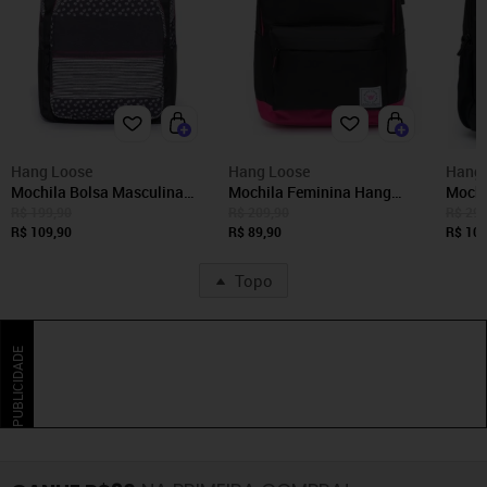
Hang Loose
Hang Loose
Hang 
Mochila Bolsa Masculina
Mochila Feminina Hang
Mochi
Hang Loose Escolar
Loose Escolar Resistente
Hang 
R$ 199,90
R$ 209,90
R$ 299
Faculdade Moderna
R$ 109,90
Faculdade
R$ 89,90
Escol
R$ 104
Reforçada
Topo
PUBLICIDADE