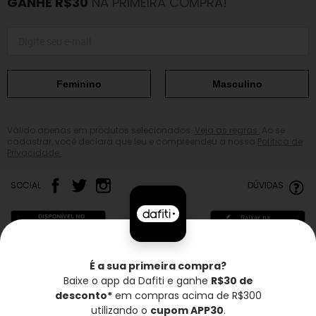
GANHE R$30
NA PRIMEIRA COMPRA!
Feminino
Masculino
Válido apenas em produtos selecionados.
Veja as regras.
Ao se
cadastrar, você declara que leu e compreendeu a nossa
Política de
Privacidade.
SOCIAL
DÚVIDAS
É a sua primeira compra?
Baixe o app da Dafiti e ganhe
R$30 de
Frete grátis*
Troca grátis
Entrega rápida
desconto*
em compras acima de R$300
utilizando o
cupom APP30
.