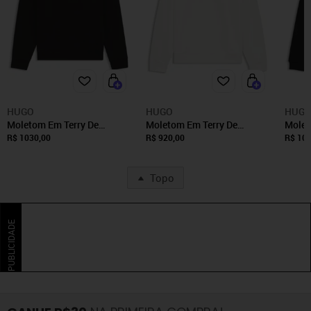
HUGO
HUGO
HUG
Moletom Em Terry De
Moletom Em Terry De
Molet
Algodão Com Logo E
Algodão Com Fecho E Logo
Overs
R$ 1030,00
R$ 920,00
R$ 103
Costura Contrastante
Estampado
Algod
Topo
PUBLICIDADE