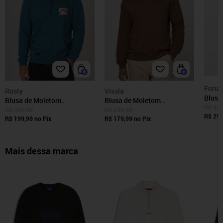
Foru
Rusty
Vissla
Blusã
Blusa de Moletom
Blusa de Moletom
New C
R$ 424
Masculina Rusty Capuz Azul
Masculina Vissla Logo
R$ 329,90
R$ 299,90
Azul 
R$ 296
R$ 199,99
no Pix
Marrom
R$ 179,99
no Pix
Mais dessa marca