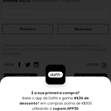
GANHE R$30
NA PRIMEIRA COMPRA!
Feminino
Masculino
Válido apenas em produtos selecionados.
Veja as regras.
Ao se
cadastrar, você declara que leu e compreendeu a nossa
Política de
Privacidade.
SOCIAL
DÚVIDAS
É a sua primeira compra?
Baixe o app da Dafiti e ganhe
R$30 de
Frete grátis*
Troca grátis
Entrega rápida
desconto*
em compras acima de R$300
utilizando o
cupom APP30
.