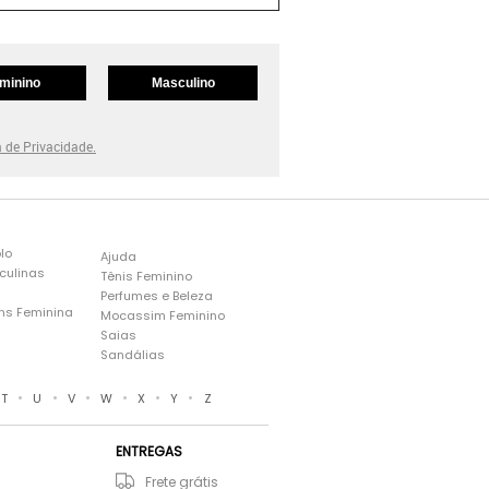
minino
Masculino
a de Privacidade.
lo
Ajuda
culinas
Tênis Feminino
Perfumes e Beleza
ns Feminina
Mocassim Feminino
s
Saias
Sandálias
•
•
•
•
•
•
T
U
V
W
X
Y
Z
ENTREGAS
Frete grátis