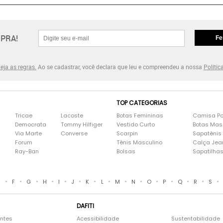
PRA!
Fe
eja as regras.
Ao se cadastrar, você declara que leu e compreendeu a nossa
Polític
TOP CATEGORIAS
Tricae
Lacoste
Botas Femininas
Camisa Po
Democrata
Tommy Hilfiger
Vestido Curto
Botas Mas
Via Marte
Converse
Scarpin
Sapatênis
Forum
Tênis Masculino
Calça Jea
Ray-Ban
Bolsas
Sapatilha
•
•
•
•
•
•
•
•
•
•
•
•
•
•
•
E
F
G
H
I
J
K
L
M
N
O
P
Q
R
S
DAFITI
entes
Acessibilidade
Sustentabilidade