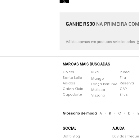
GANHE R$30
NA PRIMEIRA COM
Válido apenas em produtos selecionados.
V
MARCAS MAIS BUSCADAS
Colcci
Nike
Puma
Santa Lolla
Fila
Mango
Adidas
Reserva
Lança Perfume
Calvin Klein
GAP
Melissa
Capodarte
Ellus
Vizzano
•
•
•
•
Glossário de moda
A
B
C
D
SOCIAL
AJUDA
Dafiti Blog
Dúvidas frequ