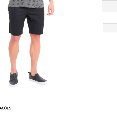
Secret Outlet
AÇÕES
Razão Social