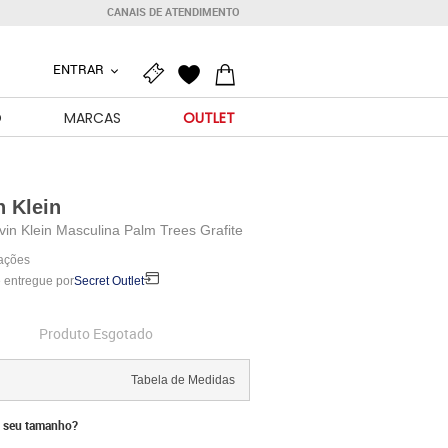
CANAIS DE ATENDIMENTO
ENTRAR
O
MARCAS
OUTLET
n Klein
vin Klein Masculina Palm Trees Grafite
iações
 entregue por
Secret Outlet
Produto Esgotado
Tabela de Medidas
 seu tamanho?