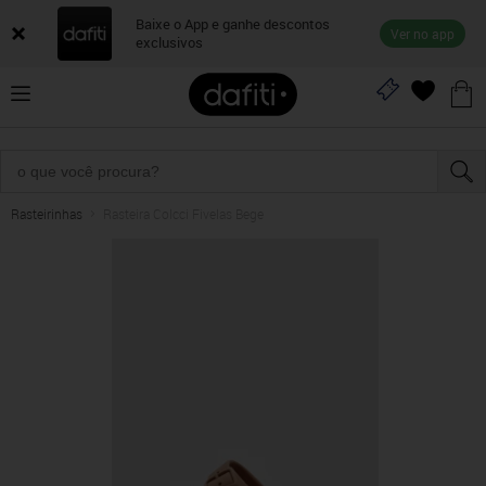
Baixe o App e ganhe descontos
Ver no app
exclusivos
Rasteirinhas
Rasteira Colcci Fivelas Bege