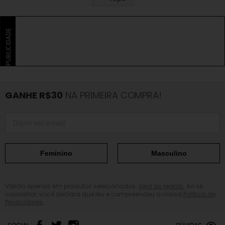
PUBLICIDADE
GANHE R$30
NA PRIMEIRA COMPRA!
Feminino
Masculino
Válido apenas em produtos selecionados.
Veja as regras.
Ao se
cadastrar, você declara que leu e compreendeu a nossa
Política de
Privacidade.