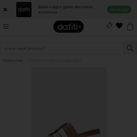
Baixe o App e ganhe descontos
Ver no app
exclusivos
Rasteirinhas
Rasteira Modare Aplicação Bege