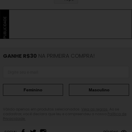
PUBLICIDADE
GANHE R$30
NA PRIMEIRA COMPRA!
Feminino
Masculino
Válido apenas em produtos selecionados.
Veja as regras.
Ao se
cadastrar, você declara que leu e compreendeu a nossa
Política de
Privacidade.