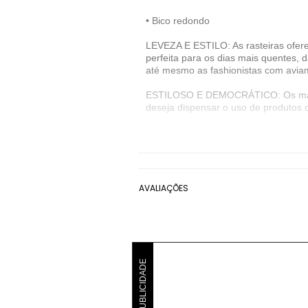
• Bico redondo
LEVEZA E ESTILO: As rasteiras oferec
perfeita para os dias mais quentes,
até mesmo as fashionistas com aviam
ESTILOSO E DEMOCRÁTICO: Os materia
deseja dispensar o uso de produtos d
Sobre a marca: A Santa Lolla nasceu
criando tendências. Os calçados e a
dia a dia.
Denunciar este anúncio
AVALIAÇÕES
Ver detalhes sobre o vendedor
VER MAIS
Santa Lolla
Rasteirinhas Santa Lolla
PUBLICIDADE