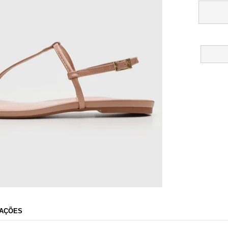
Dafiti
AÇÕES
Razão Social