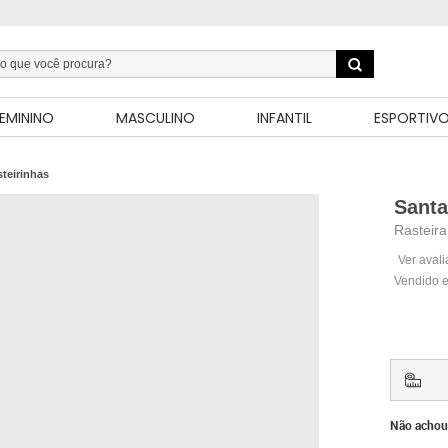
EMININO
MASCULINO
INFANTIL
ESPORTIV
teirinhas
Santa
Rasteira
Ver aval
Vendido e
Não achou