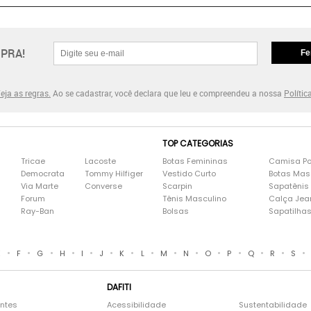
PRA!
Fe
eja as regras.
Ao se cadastrar, você declara que leu e compreendeu a nossa
Polític
TOP CATEGORIAS
Tricae
Lacoste
Botas Femininas
Camisa Po
Democrata
Tommy Hilfiger
Vestido Curto
Botas Mas
Via Marte
Converse
Scarpin
Sapatênis
Forum
Tênis Masculino
Calça Jea
Ray-Ban
Bolsas
Sapatilha
•
•
•
•
•
•
•
•
•
•
•
•
•
•
•
E
F
G
H
I
J
K
L
M
N
O
P
Q
R
S
DAFITI
entes
Acessibilidade
Sustentabilidade