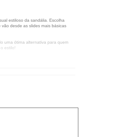
ual estiloso da sandália. Escolha
 vão desde as slides mais básicas
o uma ótima alternativa para quem
 estilo!
 estilos e idades, antecipando e
orto, prontos para te acompanhar no