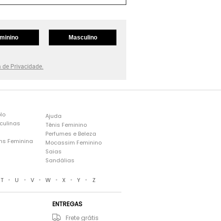
minino
Masculino
a de Privacidade.
lo
Ajuda
culinas
Tênis Feminino
Perfumes e Beleza
ns Feminina
Mocassim Feminino
s
Saias
Sandálias
•
•
•
•
•
•
T
U
V
W
X
Y
Z
ENTREGAS
Frete grátis