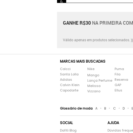
GANHE R$30
NA PRIMEIRA COM
Válido apenas em produtos selecionados.
V
MARCAS MAIS BUSCADAS
Colcci
Nike
Puma
Santa Lolla
Fila
Mango
Adidas
Reserva
Lança Perfume
Calvin Klein
GAP
Melissa
Capodarte
Ellus
Vizzano
•
•
•
•
Glossário de moda
A
B
C
D
SOCIAL
AJUDA
Dafiti Blog
Dúvidas frequ