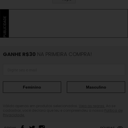
PUBLICIDADE
GANHE R$30
NA PRIMEIRA COMPRA!
Feminino
Masculino
Válido apenas em produtos selecionados.
Veja as regras.
Ao se
cadastrar, você declara que leu e compreendeu a nossa
Política de
Privacidade.