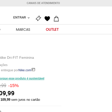
CANAIS DE ATENDIMENTO
ENTRAR
O
MARCAS
OUTLET
Nike Dri-FIT Feminina
iações
 entregue por
Nike.com
orque esse produto é sustentável
,99
-15%
09,99
 109,99
sem juros no cartão
O