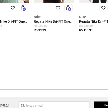
Nike
Nike
Nike Dri-FIT One
Regata Nike Dri-FIT One
Regata Nike Dri-FI
na
Feminina
Cropped Feminina
99
R$ 199,99
R$ 229,99
9
R$ 99,99
R$ 119,99
PRA!
Fe