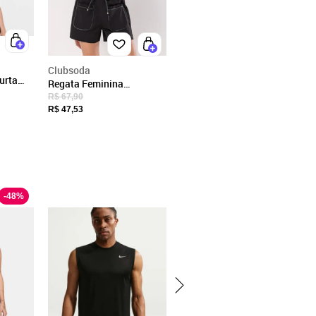
Clubsoda
urta
Regata Feminina
dless
ClubSoda Rib Canelada
R$ 67,90
Detalhe Pala Jacquard
R$ 47,53
-
48
%