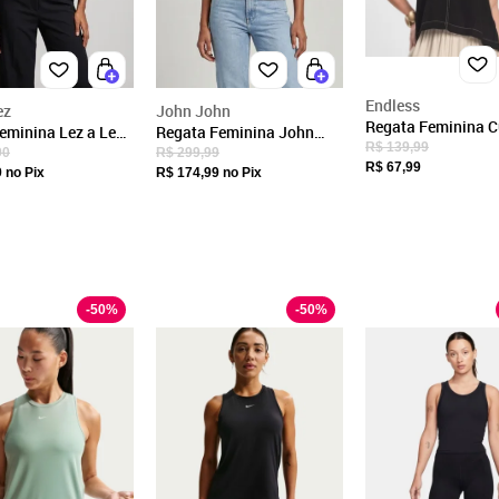
CNPJ
59.546.515/0001-34
Endereço
Rua Werner Von Siemens, 111, Prédio, 1,
Endless
ez
John John
Pavimento, 1, e, 2
Regata Feminina C
eminina Lez a Lez
Regata Feminina John
Decote Redondo En
R$ 139,99
inas Preta
John Alças Finas Preta
São Paulo, SP/SP
90
R$ 299,99
Fechar
Preto
R$ 67,99
9
no Pix
R$ 174,99
no Pix
CEP: 05069-010
-
50
%
-
50
%