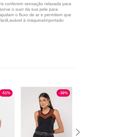
ris conferem sensação relaxada para
sorve o suor da sua pele para
ajudam o fluxo de ar e permitem que
fácilLavável à máquinaImportado
-
51
%
-
30
%