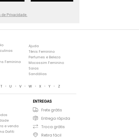
a de Privacidade.
lo
Ajuda
culinas
Tênis Feminino
Perfumes e Beleza
ns Feminina
Mocassim Feminino
s
Saias
Sandálias
•
•
•
•
•
•
T
U
V
W
X
Y
Z
ENTREGAS
Frete grátis
ados
Entrega rápida
idade
ra e venda
Troca grátis
a Dafiti
Retira fácil