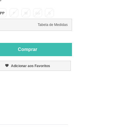
PP
P
M
GG
G
Tabela de Medidas
Comprar
Adicionar aos Favoritos