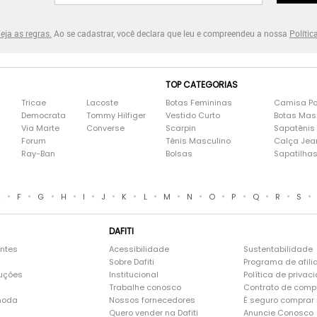
eja as regras.
Ao se cadastrar, você declara que leu e compreendeu a nossa
Polític
TOP CATEGORIAS
Tricae
Lacoste
Botas Femininas
Camisa Po
Democrata
Tommy Hilfiger
Vestido Curto
Botas Mas
Via Marte
Converse
Scarpin
Sapatênis
Forum
Tênis Masculino
Calça Jea
Ray-Ban
Bolsas
Sapatilha
•
•
•
•
•
•
•
•
•
•
•
•
•
•
•
E
F
G
H
I
J
K
L
M
N
O
P
Q
R
S
DAFITI
entes
Acessibilidade
Sustentabilidade
Sobre Dafiti
Programa de afili
luções
Institucional
Política de privac
Trabalhe conosco
Contrato de comp
moda
Nossos fornecedores
É seguro comprar n
Quero vender na Dafiti
Anuncie Conosco