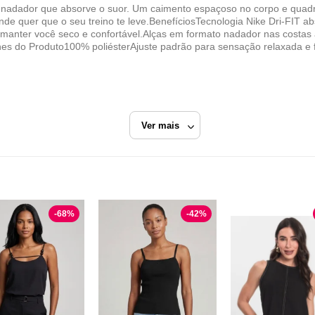
s nadador que absorve o suor. Um caimento espaçoso no corpo e quad
de quer que o seu treino te leve.BenefíciosTecnologia Nike Dri-FIT ab
manter você seco e confortável.Alças em formato nadador nas costas 
hes do Produto100% poliésterAjuste padrão para sensação relaxada e 
Ver mais
ta
-
68
%
-
42
%
Nike.com
Razão Social
Fisia Comercio de Produtos Esportivos Ltda.