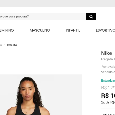
EMININO
MASCULINO
INFANTIL
ESPORTIV
as
Regata
Nike
Regata 
Ver aval
Vendido e
Entenda p
R$ 129
R$ 1
1x
de
R$
TAMANH