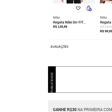
Nike
Nike
Regata Nike Dri-FIT
Regata 
Feminina
Femini
R$ 129,99
R$ 199,
R$ 99,9
AVALIAÇÕES
PUBLICIDADE
GANHE R$30
NA PRIMEIRA COM