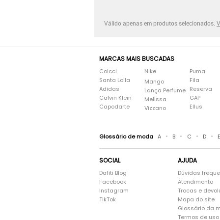
Válido apenas em produtos selecionados.
V
MARCAS MAIS BUSCADAS
Colcci
Nike
Puma
Santa Lolla
Fila
Mango
Adidas
Reserva
Lança Perfume
Calvin Klein
GAP
Melissa
Capodarte
Ellus
Vizzano
•
•
•
•
Glossário de moda
A
B
C
D
SOCIAL
AJUDA
Dafiti Blog
Dúvidas frequ
Facebook
Atendimento
Instagram
Trocas e devo
TikTok
Mapa do site
Glossário da 
Termos de uso