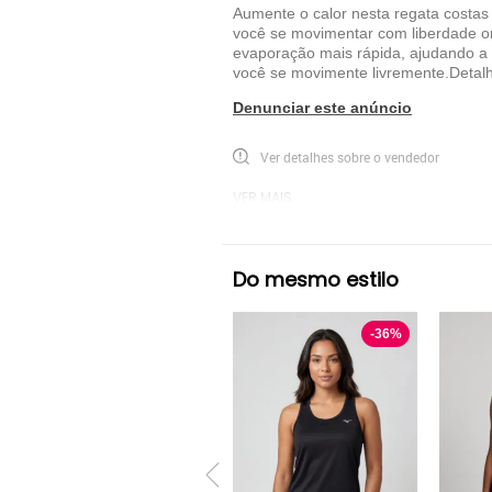
Aumente o calor nesta regata costa
você se movimentar com liberdade on
evaporação mais rápida, ajudando a 
você se movimente livremente.Detal
Denunciar este anúncio
Ver detalhes sobre o vendedor
VER MAIS
Nike
Regata Nike
Preto
Rega
Do mesmo estilo
-
36
%