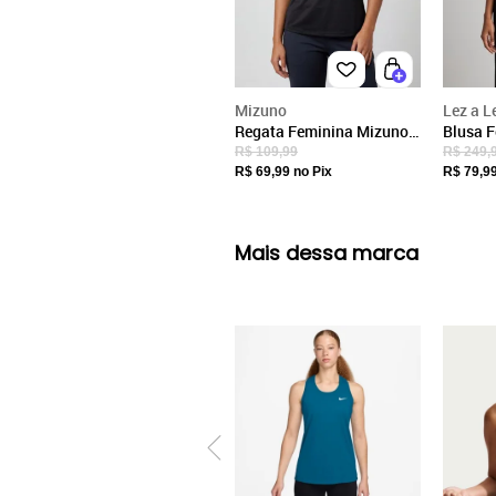
Mizuno
Lez a L
Regata Feminina Mizuno
Blusa F
Nirvana F Preta
Alças F
R$ 109,99
R$ 249,
R$ 69,99
no Pix
R$ 79,9
Mais dessa marca