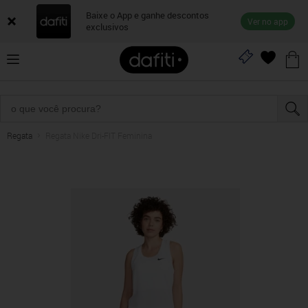
Baixe o App e ganhe descontos
Ver no app
exclusivos
Regata
Regata Nike Dri-FIT Feminina