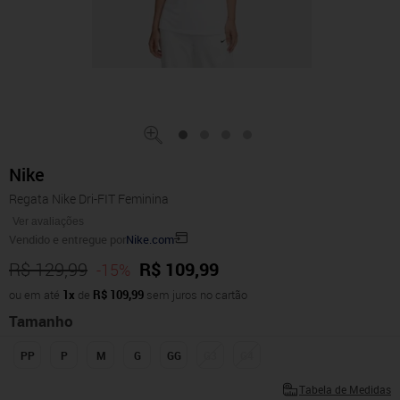
Nike
Regata Nike Dri-FIT Feminina
Ver avaliações
Vendido e entregue por
Nike.com
R$ 129,99
R$ 109,99
-15%
ou em até
1x
de
R$ 109,99
sem juros no cartão
Tamanho
PP
P
M
G
GG
G3
G4
Tabela de Medidas