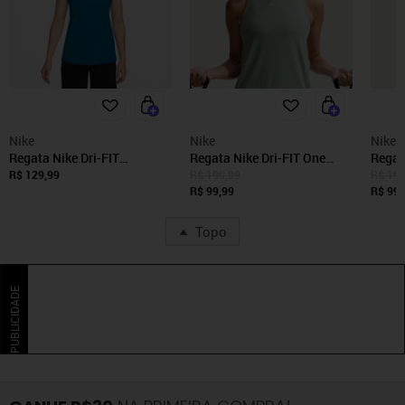
Nike
Nike
Nike
Regata Nike Dri-FIT
Regata Nike Dri-FIT One
Regat
Feminina
Feminina
Femin
R$ 129,99
R$ 199,99
R$ 199
R$ 99,99
R$ 99,
Topo
PUBLICIDADE