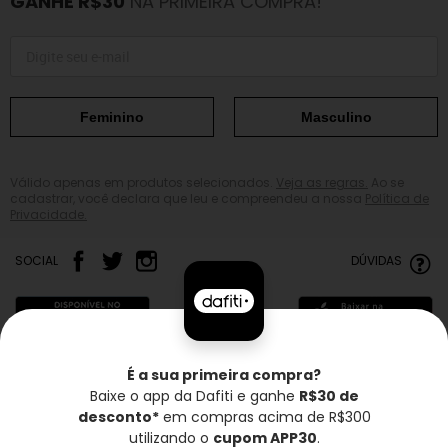
GANHE R$30
NA PRIMEIRA COMPRA!
Feminino
Masculino
Válido apenas em produtos selecionados.
Veja as regras.
Ao se
cadastrar, você declara que leu e compreendeu a nossa
Política de
Privacidade.
SOCIAL
DÚVIDAS
É a sua primeira compra?
Baixe o app da Dafiti e ganhe
R$30 de
Frete grátis*
Troca grátis
Entrega rápida
desconto*
em compras acima de R$300
utilizando o
cupom APP30
.