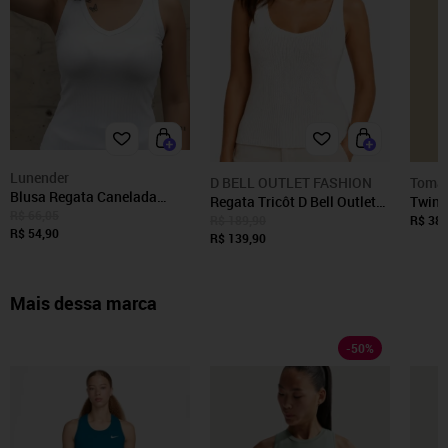
Lunender
D BELL OUTLET FASHION
Tomas
Blusa Regata Canelada
Regata Tricôt D Bell Outlet
Twin 
Decote V Lunender
R$ 66,05
Fashion Costas Cavadas
Conju
R$ 189,90
R$ 380
R$ 54,90
Branco
R$ 139,90
Branc
Mais dessa marca
-
50
%