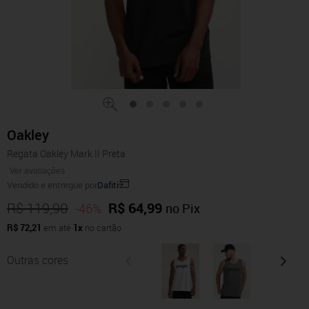
Oakley
Regata Oakley Mark II Preta
Ver avaliações
Vendido e entregue por
Dafiti
R$ 119,90
R$ 64,99
-46%
no Pix
R$ 72,21
em até
1x
no cartão
Outras cores