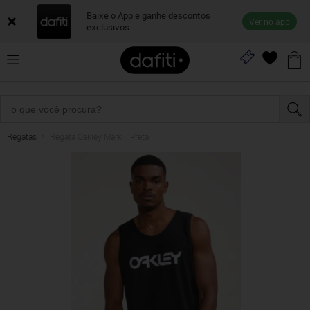
Baixe o App e ganhe descontos
Ver no app
exclusivos
Regatas
Regata Oakley Mark II Preta