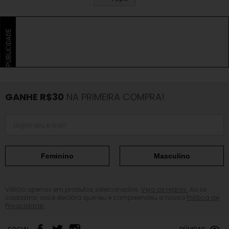
PUBLICIDADE
GANHE R$30
NA PRIMEIRA COMPRA!
Feminino
Masculino
Válido apenas em produtos selecionados.
Veja as regras.
Ao se
cadastrar, você declara que leu e compreendeu a nossa
Política de
Privacidade.