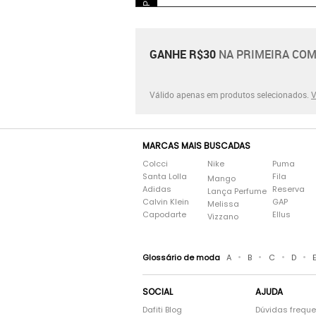
Ver detalhes sobre o vendedor
VER MAIS
Michael Kors
Relógios Michael Kors
GANHE R$30
NA PRIMEIRA COM
Válido apenas em produtos selecionados.
V
MARCAS MAIS BUSCADAS
Colcci
Nike
Puma
Santa Lolla
Fila
Mango
Adidas
Reserva
Lança Perfume
Calvin Klein
GAP
Melissa
Capodarte
Ellus
Vizzano
•
•
•
•
Glossário de moda
A
B
C
D
SOCIAL
AJUDA
Dafiti Blog
Dúvidas frequ