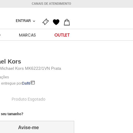
CANAIS DE ATENDIMENTO
ENTRAR
O
MARCAS
OUTLET
el Kors
 Michael Kors MK6222/1VN Prata
iações
 entregue por
Dafiti
Produto Esgotado
 seu tamanho?
Avise-me