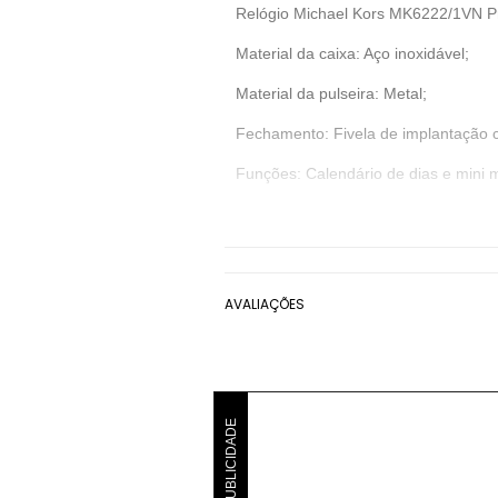
Relógio Michael Kors MK6222/1VN Pr
Material da caixa: Aço inoxidável;
Material da pulseira: Metal;
Fechamento: Fivela de implantação 
Funções: Calendário de dias e mini 
Mostrador: Com algarismos romanos, 
Fundo: Prensado;
Medidas da caixa: 3,5cm de altura e 
AVALIAÇÕES
Medidas da pulseira: 15cm de compr
Resistência à água: 100m;
Garantia: 2 anos, pelo fabricante.
PUBLICIDADE
Denunciar este anúncio