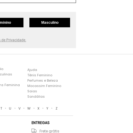
minino
Masculino
a de Privacidade.
lo
Ajuda
culinas
Tênis Feminino
Perfumes e Beleza
ns Feminina
Mocassim Feminino
s
Saias
Sandálias
•
•
•
•
•
•
T
U
V
W
X
Y
Z
ENTREGAS
Frete grátis