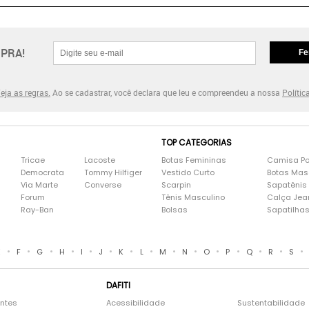
Prata
Relógios
PRA!
Fe
eja as regras.
Ao se cadastrar, você declara que leu e compreendeu a nossa
Polític
TOP CATEGORIAS
Tricae
Lacoste
Botas Femininas
Camisa Po
Democrata
Tommy Hilfiger
Vestido Curto
Botas Mas
Via Marte
Converse
Scarpin
Sapatênis
Forum
Tênis Masculino
Calça Jea
Ray-Ban
Bolsas
Sapatilha
•
•
•
•
•
•
•
•
•
•
•
•
•
•
•
E
F
G
H
I
J
K
L
M
N
O
P
Q
R
S
DAFITI
entes
Acessibilidade
Sustentabilidade