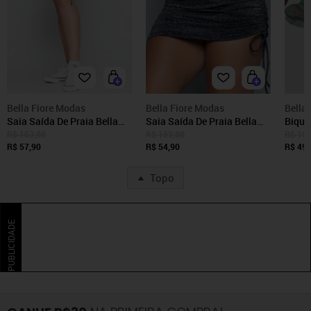
Bella Fiore Modas
Bella Fiore Modas
Bella
Saia Saída De Praia Bella
Saia Saída De Praia Bella
Biquín
Fiore Modas Lurex Verde
Fiore Modas Lurex Preto
Modas
R$ 153,80
R$ 153,80
R$ 100
R$ 57,90
R$ 54,90
Cropp
R$ 49,
Claro
Topo
PUBLICIDADE