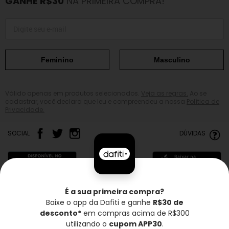
GANHE R$30
NA PRIMEIRA COMPRA!
Feminino
Masculino
Válido apenas em produtos selecionados.
Veja as regras.
Ao se
cadastrar, você declara que leu e compreendeu a nossa
Política de
Privacidade.
SOCIAL
DÚVIDAS
É a sua primeira compra?
Baixe o app da Dafiti e ganhe
R$30 de
Frete grátis*
Troca grátis
Entrega rápida
desconto*
em compras acima de R$300
utilizando o
cupom APP30
.