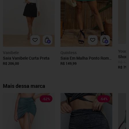
Youc
Vanibele
Quintess
Short
Saia Vanibele Curta Preta
Saia Em Malha Ponto Roma
Milita
R$ 179
Sarjado Verde Quintess
R$ 206,00
R$ 149,99
R$ 79,
Mais dessa marca
-
62
%
-
64
%