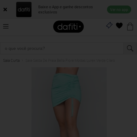
Baixe o App e ganhe descontos
Ver no app
exclusivos
Saia Curta
Saia Saída De Praia Bella Fiore Modas Lurex Verde Claro