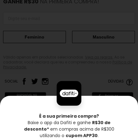
GANHE R$30
NA PRIMEIRA COMPRA!
Feminino
Masculino
Válido apenas em produtos selecionados.
Veja as regras.
Ao se
cadastrar, você declara que leu e compreendeu a nossa
Política de
Privacidade.
SOCIAL
DÚVIDAS
É a sua primeira compra?
Baixe o app da Dafiti e ganhe
R$30 de
Frete grátis*
Troca grátis
Entrega rápida
desconto*
em compras acima de R$300
utilizando o
cupom APP30
.