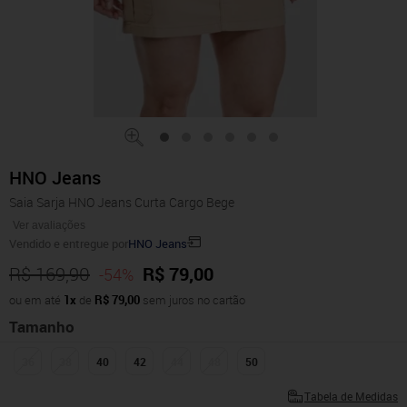
HNO Jeans
Saia Sarja HNO Jeans Curta Cargo Bege
Ver avaliações
Vendido e entregue por
HNO Jeans
R$ 169,90
R$ 79,00
-54%
ou em até
1x
de
R$ 79,00
sem juros no cartão
Tamanho
36
38
40
42
44
48
50
Tabela de Medidas