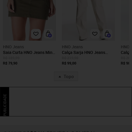
HNO Jeans
HNO Jeans
HNO 
Saia Curta HNO Jeans Mini
Calça Sarja HNO Jeans
Calça
Saia Verde
Cargo Ana Off White
Sarja
R$ 189,99
R$ 219,90
R$ 209
R$ 79,90
R$ 99,00
R$ 98,
Topo
PUBLICIDADE