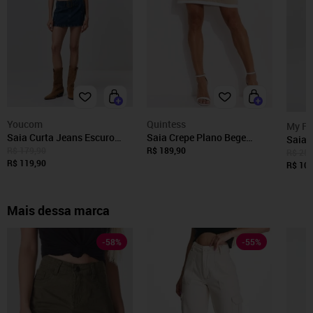
Youcom
Quintess
My Fa
Saia Curta Jeans Escuro
Saia Crepe Plano Bege
Saia 
Cós Fivela
Quintess
R$ 179,90
R$ 189,90
Favor
R$ 253
R$ 119,90
R$ 101
Mais dessa marca
-
58
%
-
55
%