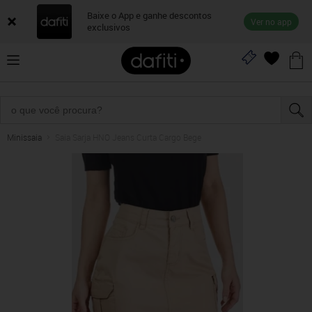
Baixe o App e ganhe descontos
Ver no app
exclusivos
Minissaia
Saia Sarja HNO Jeans Curta Cargo Bege