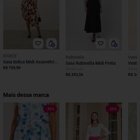
IÓDICE
Rubinella
Vanib
Saia Iódice Midi Assimétrica
Saia Rubinella Midi Preta
Vesti
Com Franzidos Vermelho
R$ 759,90
Floral
R$ 863,41
R$ 487
R$ 293,56
R$ 340
Mais dessa marca
-
35
%
-
20
%