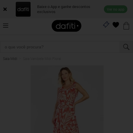
Baixe o App e ganhe descontos
Ver no app
exclusivos
Saia Midi
Saia Vanibele Midi Floral