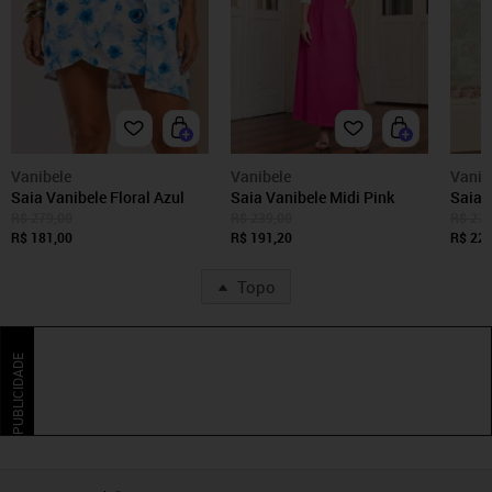
Vanibele
Vanibele
Vanib
Saia Vanibele Floral Azul
Saia Vanibele Midi Pink
Saia 
R$ 279,00
R$ 239,00
R$ 279
R$ 181,00
R$ 191,20
R$ 223
Topo
PUBLICIDADE