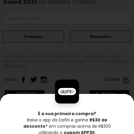
GANHE R$30
NA PRIMEIRA COMPRA!
Feminino
Masculino
Válido apenas em produtos selecionados.
Veja as regras.
Ao se
cadastrar, você declara que leu e compreendeu a nossa
Política de
Privacidade.
SOCIAL
DÚVIDAS
É a sua primeira compra?
Baixe o app da Dafiti e ganhe
R$30 de
Frete grátis*
Troca grátis
Entrega rápida
desconto*
em compras acima de R$300
utilizando o
cupom APP30
.