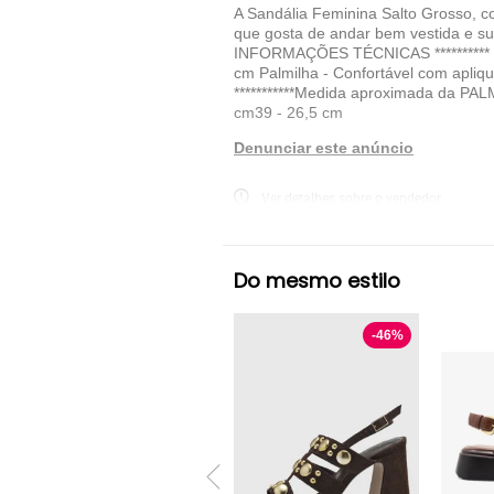
A Sandália Feminina Salto Grosso, c
que gosta de andar bem vestida e sup
INFORMAÇÕES TÉCNICAS ********** Mat
cm Palmilha - Confortável com apliq
***********Medida aproximada da PA
cm39 - 26,5 cm
Denunciar este anúncio
Ver detalhes sobre o vendedor
VER MAIS
Do mesmo estilo
Monte Shoes
Sandália Salto Grosso Mo
-
46
%