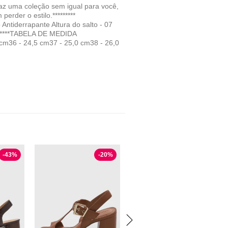
az uma coleção sem igual para você,
rder o estilo.*********
ntiderrapante Altura do salto - 07
*******TABELA DE MEDIDA
m36 - 24,5 cm37 - 25,0 cm38 - 26,0
-
43
%
-
20
%