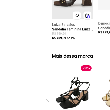
Democr
Luiza Barcelos
Sandál
Sandália Feminina Luiza
Sandáli
R$ 299,
Barcelos Salto Bloco
R$ 759,90
Marro
Tachas Marrom
R$ 409,99
no Pix
Mais dessa marca
-
38
%