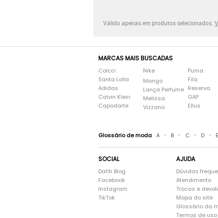
Válido apenas em produtos selecionados.
V
MARCAS MAIS BUSCADAS
Colcci
Nike
Puma
Santa Lolla
Fila
Mango
Adidas
Reserva
Lança Perfume
Calvin Klein
GAP
Melissa
Capodarte
Ellus
Vizzano
•
•
•
•
Glossário de moda
A
B
C
D
SOCIAL
AJUDA
Dafiti Blog
Dúvidas frequ
Facebook
Atendimento
Instagram
Trocas e devo
TikTok
Mapa do site
Glossário da 
Termos de uso