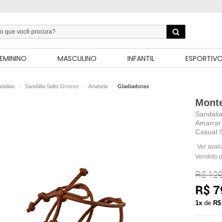
EMININO
MASCULINO
INFANTIL
ESPORTIV
dálias
Sandália Salto Grosso
Anabela
Gladiadoras
Mont
Sandália
Amarrar
Casual 
Ver aval
Vendido 
R$ 129
R$ 7
1x
de
R$