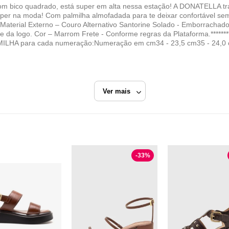
om bico quadrado, está super em alta nessa estação! A DONATELLA tr
er na moda! Com palmilha almofadada para te deixar confortável sem pe
erial Externo – Couro Alternativo Santorine Solado - Emborrachado A
ue da logo. Cor – Marrom Frete - Conforme regras da Plataforma.****
LMILHA para cada numeração:Numeração em cm34 - 23,5 cm35 - 24,0 c
Ver mais
nte Shoes
Marrom
Sandália Salto Grosso
-
33
%
Donatella Shoes
Razão Social
L. M. CARDOSO INDUSTRIA E COMERCIO DE