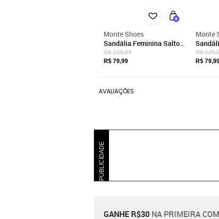
Monte Shoes
Monte 
Sandália Feminina Salto
Sandáli
Alto Donatella Shoes
Alto Do
R$ 129,99
R$ 129,
Amarrar Tira Nó
Amarrar
R$ 79,99
R$ 79,9
Gladiadora Bico Quadrado
Gladia
Casual Santorine Preto
Casual
Light
AVALIAÇÕES
PUBLICIDADE
GANHE R$30
NA PRIMEIRA COM