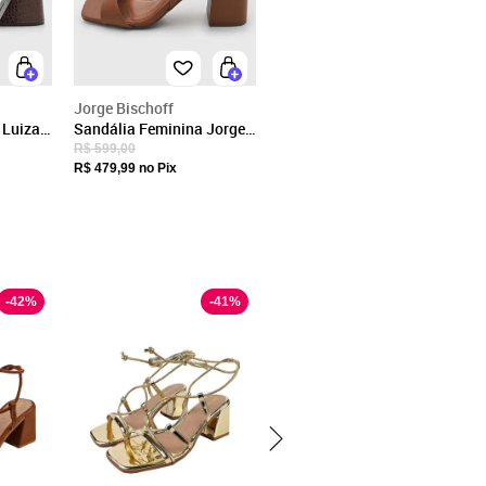
Jorge Bischoff
 Luiza
Sandália Feminina Jorge
co
Bischoff Couro Salto
R$ 599,00
Bloco Marrom
R$ 479,99
no Pix
-
42
%
-
41
%