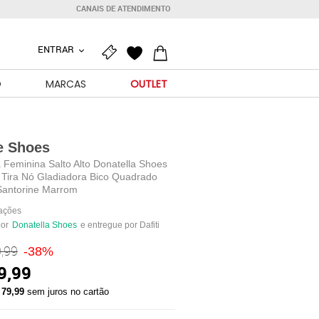
CANAIS DE ATENDIMENTO
ENTRAR
O
MARCAS
OUTLET
e Shoes
 Feminina Salto Alto Donatella Shoes
 Tira Nó Gladiadora Bico Quadrado
Santorine Marrom
iações
por
Donatella Shoes
e entregue por Dafiti
,99
-38%
9,99
 79,99
sem juros no cartão