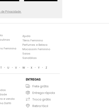
a de Privacidade.
lo
Ajuda
culinas
Tênis Feminino
Perfumes e Beleza
ns Feminina
Mocassim Feminino
s
Saias
Sandálias
•
•
•
•
•
•
T
U
V
W
X
Y
Z
ENTREGAS
Frete grátis
ados
Entrega rápida
idade
ra e venda
Troca grátis
a Dafiti
Retira fácil