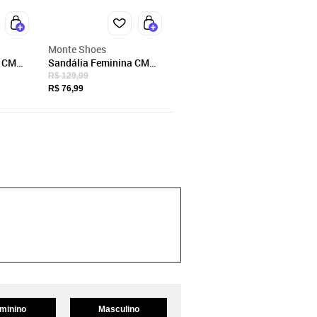
Monte Shoes
a CM
Sandália Feminina CM
adrado
Calçados Bico Quadrado
R$ 129,99
Salto Alto Casual
R$ 76,99
Metalizado Ouro Light
Amarrar Tira Nó
minino
Masculino