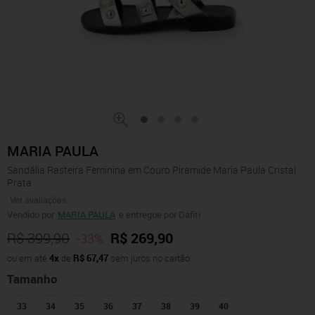
MARIA PAULA
Sandália Rasteira Feminina em Couro Piramide Maria Paula Cristal
Prata
Ver avaliações
Vendido por
MARIA PAULA
e entregue por Dafiti
R$ 399,90
R$ 269,90
-33%
ou em até
4x
de
R$ 67,47
sem juros no cartão
Tamanho
33
34
35
36
37
38
39
40