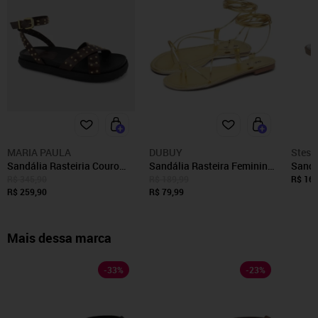
MARIA PAULA
DUBUY
Stess
Sandália Rasteiria Couro
Sandália Rasteira Feminina
Sandá
Maria Paula Solado Confort
DUBUY 2032FG Dourado
Femin
R$ 345,90
R$ 189,99
R$ 161
Café
R$ 259,90
R$ 79,99
Casua
Mais dessa marca
-
33
%
-
23
%