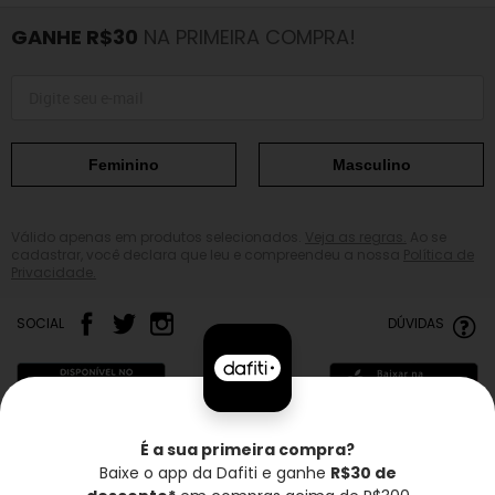
GANHE R$30
NA PRIMEIRA COMPRA!
Feminino
Masculino
Válido apenas em produtos selecionados.
Veja as regras.
Ao se
cadastrar, você declara que leu e compreendeu a nossa
Política de
Privacidade.
SOCIAL
DÚVIDAS
É a sua primeira compra?
Baixe o app da Dafiti e ganhe
R$30 de
Frete grátis*
Troca grátis
Entrega rápida