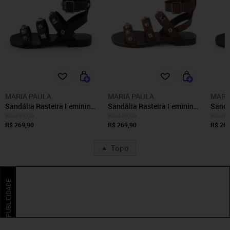
MARIA PAULA
MARIA PAULA
MARI
Sandália Rasteira Feminina
Sandália Rasteira Feminina
Sandá
em Couro Piramide Maria
em Couro Pirâmide Maria
em Co
R$ 399,90
R$ 349,90
R$ 349
Paula Preto
R$ 269,90
Paula Cacau
R$ 269,90
Paula
R$ 269
Topo
PUBLICIDADE