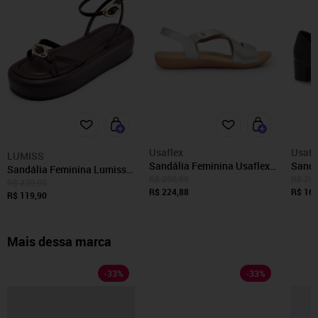
Usaflex
Usafl
LUMISS
Sandália Feminina Usaflex
Sandá
Sandália Feminina Lumiss
Conforto R1804
Salto
R$ 290,90
R$ 259
Flatform Confortável Fivelas
R$ 239,90
R$ 224,88
Confo
R$ 169
Dourada Tiras Finas Marrom
R$ 119,90
Mais dessa marca
-
33
%
-
33
%