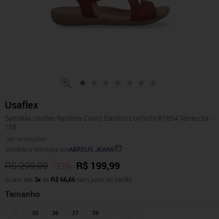
Usaflex
Sandália Usaflex Rasteira Couro Elastico Conforto R1804 Terracota -
168
Ver avaliações
Vendido e entregue por
ABREUS JEANS
R$ 299,99
R$ 199,99
-33%
ou em até
3x
de
R$ 66,66
sem juros no cartão
Tamanho
34
35
36
37
38
39
40