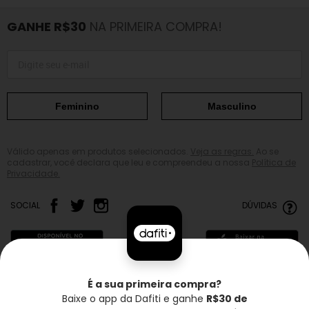
GANHE R$30
NA PRIMEIRA COMPRA!
Feminino
Masculino
Válido apenas em produtos selecionados.
Veja as regras.
Ao se
cadastrar, você declara que leu e compreendeu a nossa
Política de
Privacidade.
SOCIAL
DÚVIDAS
É a sua primeira compra?
Baixe o app da Dafiti e ganhe
R$30 de
Frete grátis*
Troca grátis
Entrega rápida