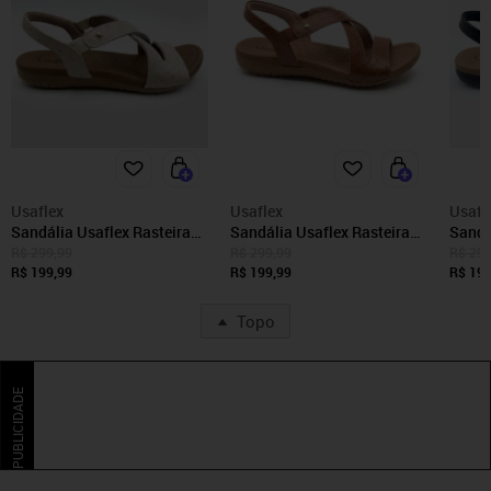
Usaflex
Usaflex
Usafl
Sandália Usaflex Rasteira
Sandália Usaflex Rasteira
Sandá
Couro Elastico Conforto
Couro Elastico Conforto
Couro
R$ 299,99
R$ 299,99
R$ 299
R1804 Vanilla-198
R$ 199,99
R1804 Avela-199
R$ 199,99
R1804
R$ 199
Topo
PUBLICIDADE