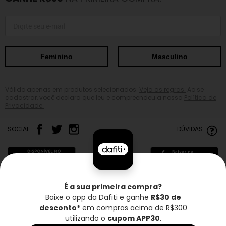
Feminino
Masculino
Válido apenas em produtos selecionados.
Veja as regras.
Ao se
cadastrar, você declara que leu e compreendeu a nossa
Política de
Privacidade.
SOCIAL
DÚVIDAS
É a sua primeira compra?
Baixe o app da Dafiti e ganhe
R$30 de
Frete grátis*
Troca grátis
Entrega rápida
desconto*
em compras acima de R$300
utilizando o
cupom APP30
.