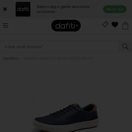
Baixe o App e ganhe descontos
Ver no app
exclusivos
Sapatênis
Sapatênis Masculino Épico Cadarço Marinho