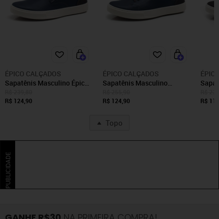
ÉPICO CALÇADOS
ÉPICO CALÇADOS
ÉPIC
Sapatênis Masculino Épico
Sapatênis Masculino
Sapat
Iate Elástico Marinho
Bredeni Cadarço Marinho
Desig
R$ 239,80
R$ 255,90
R$ 239
R$ 124,90
R$ 124,90
R$ 119
Topo
PUBLICIDADE
GANHE R$30
NA PRIMEIRA COMPRA!