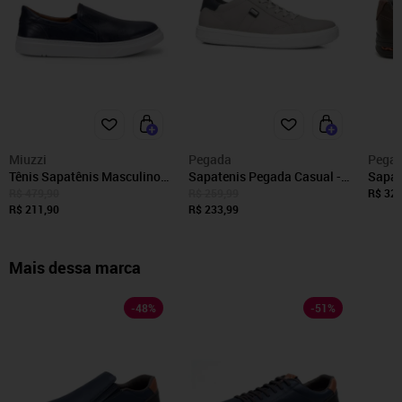
Miuzzi
Pegada
Pega
Tênis Sapatênis Masculino
Sapatenis Pegada Casual -
Sapat
Couro Legítimo Slipn On
Masculino
Pegad
R$ 479,90
R$ 259,99
R$ 329
Miuzzi Flat Baixo
R$ 211,90
R$ 233,99
Plataforma Azul Marinho
Mais dessa marca
-
48
%
-
51
%