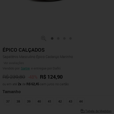
ÉPICO CALÇADOS
Sapatênis Masculino Épico Cadarço Marinho
Ver avaliações
Vendido por
Sartre
e entregue por Dafiti
R$ 239,80
R$ 124,90
-48%
ou em até
2x
de
R$ 62,45
sem juros no cartão
Tamanho
37
38
39
40
41
42
43
44
Tabela de Medidas