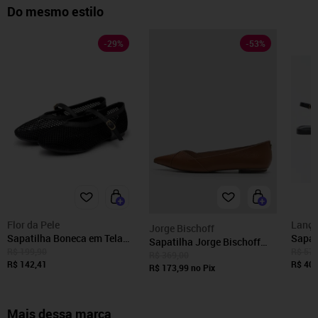
Do mesmo estilo
-
29
%
-
53
%
Flor da Pele
Lança
Jorge Bischoff
Sapatilha Boneca em Tela
Sapat
Sapatilha Jorge Bischoff
com Tira de Fivela 5400
Sling
R$ 199,90
R$ 575
Lisa Caramelo
R$ 369,00
Preto
R$ 142,41
Femin
R$ 401
R$ 173,99
no Pix
Mais dessa marca