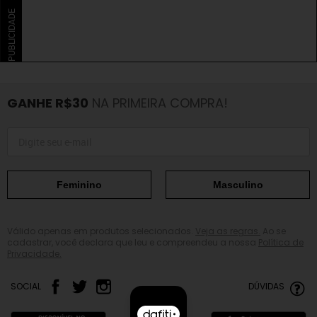
PUBLICIDADE
GANHE R$30
NA PRIMEIRA COMPRA!
Feminino
Masculino
Válido apenas em produtos selecionados.
Veja as regras.
Ao se
cadastrar, você declara que leu e compreendeu a nossa
Política de
Privacidade.
SOCIAL
DÚVIDAS