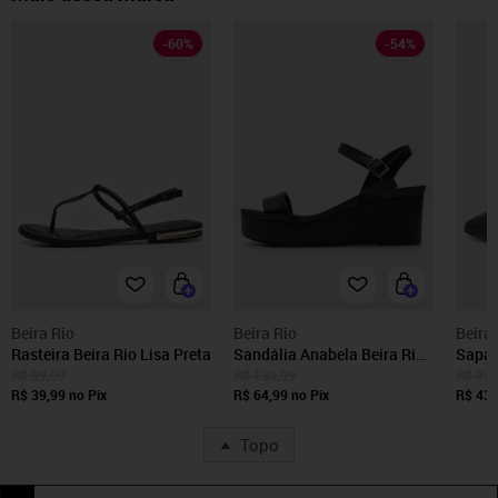
-
60
%
-
54
%
Beira Rio
Beira Rio
Beira 
Rasteira Beira Rio Lisa Preta
Sandália Anabela Beira Rio
Sapat
Lisa Preta
Rio T
R$ 99,99
R$ 139,99
R$ 89,
R$ 39,99
no Pix
R$ 64,99
no Pix
R$ 43,
Topo