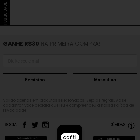
PUBLICIDADE
GANHE R$30
NA PRIMEIRA COMPRA!
Feminino
Masculino
Válido apenas em produtos selecionados.
Veja as regras.
Ao se
cadastrar, você declara que leu e compreendeu a nossa
Política de
Privacidade.
SOCIAL
DÚVIDAS