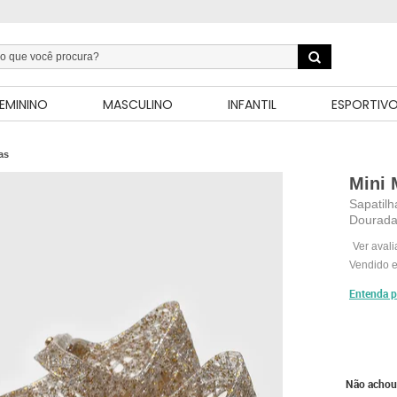
EMININO
MASCULINO
INFANTIL
ESPORTIV
as
Mini 
Sapatil
Dourad
Ver aval
Vendido e
Entenda p
Não achou