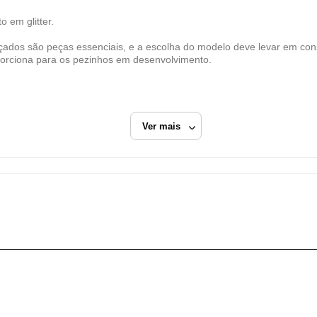
Dafiti Group
 em glitter.
CNPJ
 são peças essenciais, e a escolha do modelo deve levar em consid
11.200.418/0006-73
porciona para os pezinhos em desenvolvimento.
Endereço
Estrada Municipal Luiz Lopes Neto, 617
Extrema/MG
Ver mais
CEP: 37640-915
Fechar
Dourado