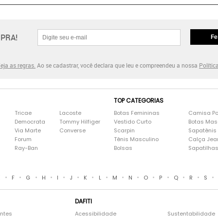
PRA!
Fe
eja as regras.
Ao se cadastrar, você declara que leu e compreendeu a nossa
Polític
TOP CATEGORIAS
Tricae
Lacoste
Botas Femininas
Camisa Po
Democrata
Tommy Hilfiger
Vestido Curto
Botas Mas
Via Marte
Converse
Scarpin
Sapatênis
Forum
Tênis Masculino
Calça Jea
Ray-Ban
Bolsas
Sapatilha
•
•
•
•
•
•
•
•
•
•
•
•
•
•
•
E
F
G
H
I
J
K
L
M
N
O
P
Q
R
S
DAFITI
entes
Acessibilidade
Sustentabilidade