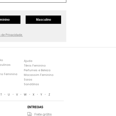
minino
Masculino
a de Privacidade.
lo
Ajuda
culinas
Tênis Feminino
Perfumes e Beleza
ns Feminina
Mocassim Feminino
s
Saias
Sandálias
•
•
•
•
•
•
T
U
V
W
X
Y
Z
ENTREGAS
Frete grátis