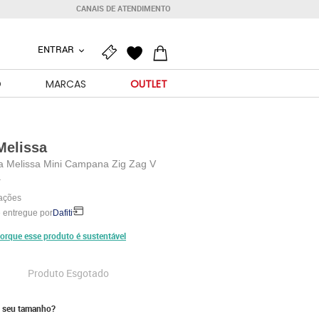
CANAIS DE ATENDIMENTO
ENTRAR
O
MARCAS
OUTLET
Melissa
ha Melissa Mini Campana Zig Zag V
a
iações
 entregue por
Dafiti
orque esse produto é sustentável
Produto Esgotado
 seu tamanho?