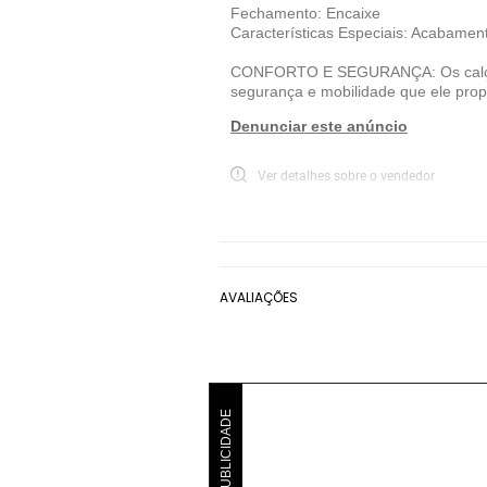
Fechamento: Encaixe
Características Especiais: Acabamento
CONFORTO E SEGURANÇA: Os calçados
segurança e mobilidade que ele pro
Denunciar este anúncio
Ver detalhes sobre o vendedor
VER MAIS
Mini Melissa
Sapatilhas Mini Melissa
AVALIAÇÕES
PUBLICIDADE