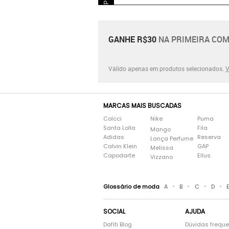
GANHE R$30
NA PRIMEIRA COM
Válido apenas em produtos selecionados.
V
MARCAS MAIS BUSCADAS
Colcci
Nike
Puma
Santa Lolla
Fila
Mango
Adidas
Reserva
Lança Perfume
Calvin Klein
GAP
Melissa
Capodarte
Ellus
Vizzano
•
•
•
•
Glossário de moda
A
B
C
D
SOCIAL
AJUDA
Dafiti Blog
Dúvidas frequ