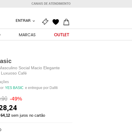
CANAIS DE ATENDIMENTO
ENTRAR
O
MARCAS
OUTLET
asic
Masculino Social Macio Elegante
o Luxuoso Café
iações
por
YES BASIC
e entregue por Dafiti
,90
-49%
28,24
 64,12
sem juros no cartão
O