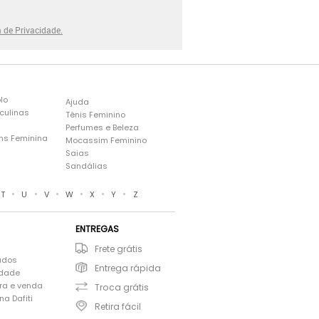
a de Privacidade.
lo
Ajuda
culinas
Tênis Feminino
Perfumes e Beleza
ns Feminina
Mocassim Feminino
s
Saias
Sandálias
•
•
•
•
•
•
T
U
V
W
X
Y
Z
ENTREGAS
Frete grátis
ados
Entrega rápida
idade
ra e venda
Troca grátis
a Dafiti
Retira fácil