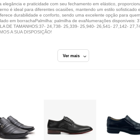
 elegância e praticidade com seu fechamento em elástico, proporciona
rno é ideal para diferentes ocasiões, mantendo um estilo sofisticado e
, oferece durabilidade e conforto, sendo uma excelente opção para quem
Solado em borrachaPalmilha: palmilha de evaNumerações disponíveis: 3
LA DE TAMANHOS:37- 24,738- 25,339- 25,940- 26,541- 27,142- 27,7
MOS A SUA DISPOSIÇÃO!
Ver mais
es Basic
Café
Sapato Social Sem Cadarço
YES BASIC
Razão Social
HELOISA SERAFIM RAMOS COSTA ME.