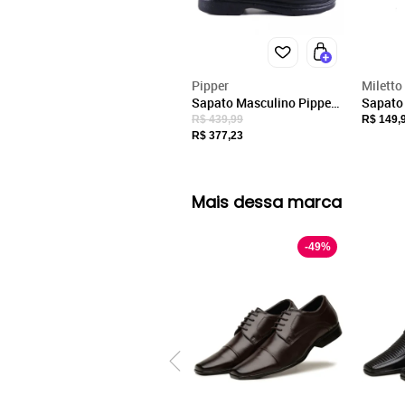
Pipper
Miletto
Sapato Masculino Pipper
Sapato
Social P6007 Pipper Preto
Com Met
R$ 439,99
R$ 149,
R$ 377,23
Mais dessa marca
-
49
%