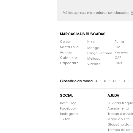
Válido apenas em produtos selecionados.
V
MARCAS MAIS BUSCADAS
Colcci
Nike
Puma
Santa Lolla
Fila
Mango
Adidas
Reserva
Lança Perfume
Calvin Klein
GAP
Melissa
Capodarte
Ellus
Vizzano
•
•
•
•
Glossário de moda
A
B
C
D
SOCIAL
AJUDA
Dafiti Blog
Dúvidas frequ
Facebook
Atendimento
Instagram
Trocas e devo
TikTok
Mapa do site
Glossário da 
Termos de uso