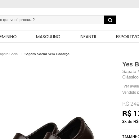
EMININO
MASCULINO
INFANTIL
ESPORTIV
apato Social
Sapato Social Sem Cadarço
Yes B
Sapato 
Clássic
Ver aval
Vendido 
R$ 249
R$ 1
2x
de
R$
TAMANH