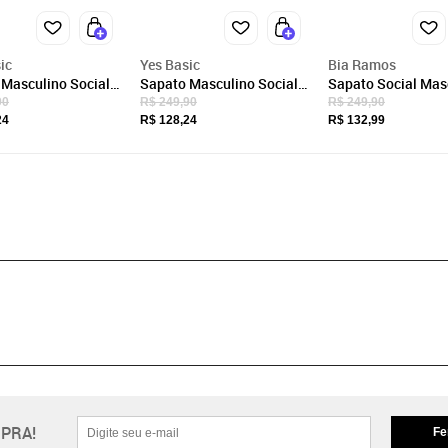
ic
Yes Basic
Bia Ramos
 Masculino Social
Sapato Masculino Social
Sapato Social Mas
legante Clássico
Com Cadarço Confortável
Confort com Cadar
90
R$ 249,90
R$ 249,90
o Preto
Macio Ortopédico
Ortopédico Macio
24
R$ 128,24
R$ 132,99
Elegante Luxuoso Preto
Elegante Luxuoso 
PRA!
Fe