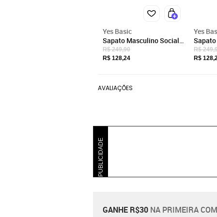
Yes Basic
Yes Bas
Sapato Masculino Social
Sapato
Com Cadarço Confortável
Macio E
R$ 249,90
R$ 249,
Macio Ortopédico
Luxuos
R$ 128,24
R$ 128,
Elegante Luxuoso Café
AVALIAÇÕES
PUBLICIDADE
GANHE R$30
NA PRIMEIRA COM