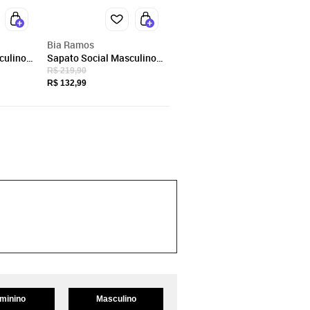
Bia Ramos
culino
Sapato Social Masculino
ço
Ortopédico Confortável
R$ 219,90
Classíco Macio Básico
R$ 132,99
Café
Café
minino
Masculino