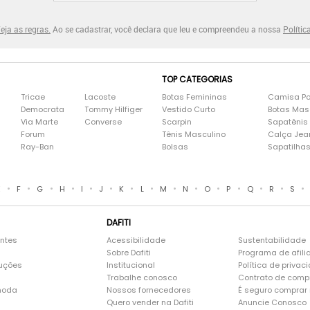
eja as regras.
Ao se cadastrar, você declara que leu e compreendeu a nossa
Polític
TOP CATEGORIAS
Tricae
Lacoste
Botas Femininas
Camisa Po
Democrata
Tommy Hilfiger
Vestido Curto
Botas Mas
Via Marte
Converse
Scarpin
Sapatênis
Forum
Tênis Masculino
Calça Jea
Ray-Ban
Bolsas
Sapatilha
•
•
•
•
•
•
•
•
•
•
•
•
•
•
•
E
F
G
H
I
J
K
L
M
N
O
P
Q
R
S
DAFITI
entes
Acessibilidade
Sustentabilidade
Sobre Dafiti
Programa de afili
luções
Institucional
Política de privac
Trabalhe conosco
Contrato de comp
moda
Nossos fornecedores
É seguro comprar n
Quero vender na Dafiti
Anuncie Conosco