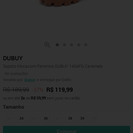
DUBUY
Sapato Mocassim Feminino DUBUY 1404FG Caramelo
Ver avaliações
Vendido por
Dubuy
e entregue por Dafiti
R$ 189,99
R$ 119,99
-37%
ou em até
2x
de
R$ 59,99
sem juros no cartão
Tamanho
33
34
35
36
37
38
39
40
Comprar