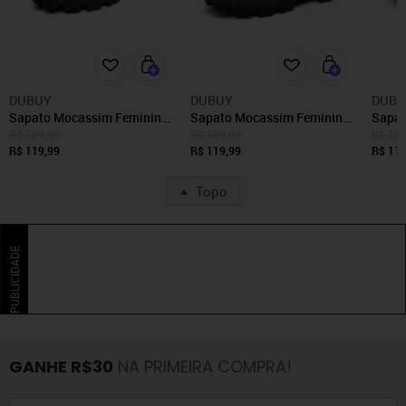
DUBUY
DUBUY
DUBU
Sapato Mocassim Feminino
Sapato Mocassim Feminino
Sapat
DUBUY 1404FG Preto
DUBUY 1404FG Preto Verniz
Okfo
R$ 189,99
R$ 189,99
R$ 189
R$ 119,99
R$ 119,99
Cara
R$ 119
Topo
PUBLICIDADE
GANHE R$30
NA PRIMEIRA COMPRA!