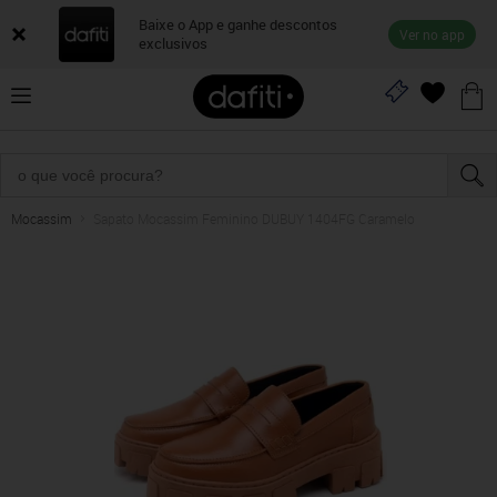
Baixe o App e ganhe descontos
Ver no app
exclusivos
Mocassim
Sapato Mocassim Feminino DUBUY 1404FG Caramelo