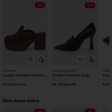
-
41
%
-
51
%
Vizzano
Jorge Bischoff
LUMI
Scarpin Feminino Vizzano
Scarpin Feminino Jorge
Scarp
Salto Médio Bico
Bischoff Couro Marrom
Sling
R$ 219,90
R$ 649,00
R$ 169
Arredondado Marrom
R$ 129,99
no Pix
R$ 319,99
no Pix
Confo
R$ 89,
Fivel
Mais dessa marca
-
36
%
-
37
%