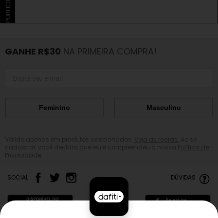
PUBLICIDADE
GANHE R$30
NA PRIMEIRA COMPRA!
Feminino
Masculino
Válido apenas em produtos selecionados.
Veja as regras.
Ao se
cadastrar, você declara que leu e compreendeu a nossa
Política de
Privacidade.
SOCIAL
DÚVIDAS