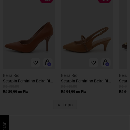
Beira Rio
Beira Rio
Beira 
Scarpin Feminino Beira Rio
Scarpin Feminino Beira Rio
Scarp
Bico Fino Salto Fino Marrom
Bico Fino Caramelo
Bico 
R$ 139,90
R$ 149,90
R$ 159
R$ 89,99
no Pix
R$ 94,99
no Pix
Marr
R$ 64,
Topo